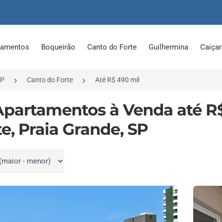
tamentos
Boqueirão
Canto do Forte
Guilhermina
Caiça
SP
Canto do Forte
Até R$ 490 mil
Apartamentos à Venda até R
te, Praia Grande, SP
por