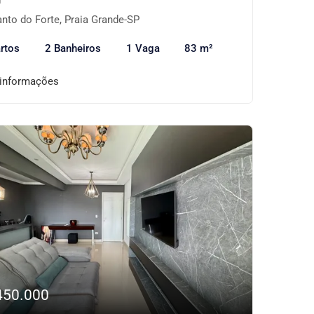
nto do Forte, Praia Grande-SP
rtos
2 Banheiros
1 Vaga
83 m²
 informações
450.000