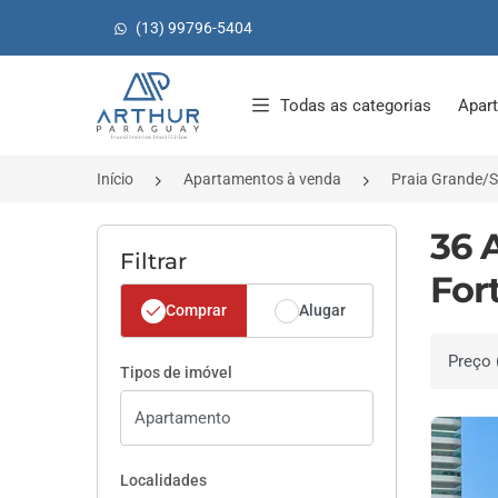
(13) 99796-5404
Página inicial
Todas as categorias
Apar
Início
Apartamentos à venda
Praia Grande/
36 
Filtrar
For
Comprar
Alugar
Ordenar 
Tipos de imóvel
Localidades