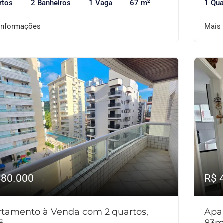
rtos
2 Banheiros
1 Vaga
67 m²
1 Qua
informações
Mais
480.000
R$ 
tamento à Venda com 2 quartos,
Apa
²
83m