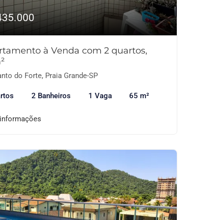
435.000
rtamento à Venda com 2 quartos,
²
nto do Forte, Praia Grande-SP
rtos
2 Banheiros
1 Vaga
65 m²
 informações