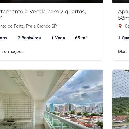
tamento à Venda com 2 quartos,
Apa
²
58m
nto do Forte, Praia Grande-SP
Ca
rtos
2 Banheiros
1 Vaga
65 m²
1 Qua
informações
Mais