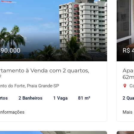
490.000
R$ 
tamento à Venda com 2 quartos,
Apa
²
62m
nto do Forte, Praia Grande-SP
Ca
rtos
2 Banheiros
1 Vaga
81 m²
2 Qua
informações
Mais