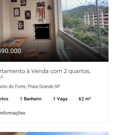
490.000
rtamento à Venda com 2 quartos,
²
nto do Forte, Praia Grande-SP
rtos
1 Banheiro
1 Vaga
62 m²
 informações