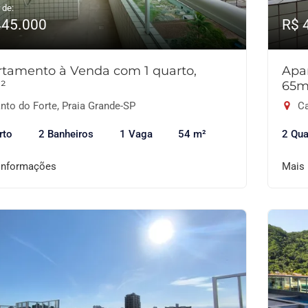
 de:
445.000
R$ 
tamento à Venda com 1 quarto,
Apa
²
65m
nto do Forte, Praia Grande-SP
Ca
rto
2 Banheiros
1 Vaga
54 m²
2 Qua
informações
Mais