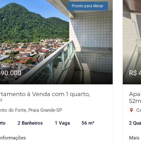
Pronto para Morar
 de:
490.000
R$ 
tamento à Venda com 1 quarto,
Apa
²
52m
nto do Forte, Praia Grande-SP
Ca
rto
2 Banheiros
1 Vaga
56 m²
2 Qua
informações
Mais