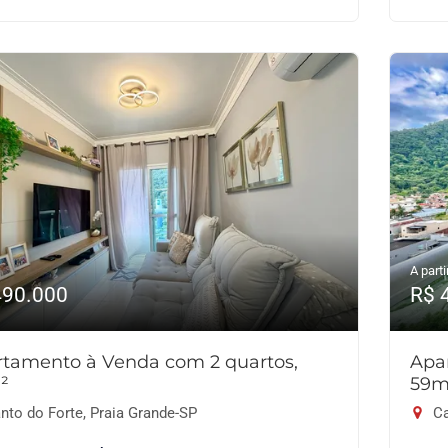
A parti
490.000
R$ 
tamento à Venda com 2 quartos,
Apa
²
59m
nto do Forte, Praia Grande-SP
Ca