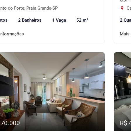
nto do Forte, Praia Grande-SP
Ca
rtos
2 Banheiros
1 Vaga
52 m²
2 Qua
informações
Mais
470.000
R$ 