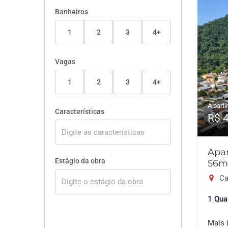
Banheiros
1
2
3
4+
Vagas
1
2
3
4+
A partir
Características
R$ 
Apar
Estágio da obra
56m
Ca
1 Qua
Mais 