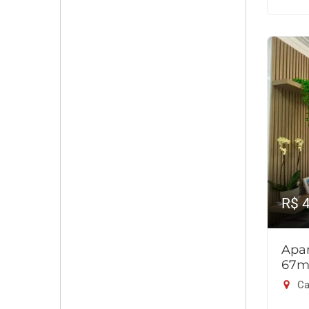
R$ 
Apar
67m
Ca