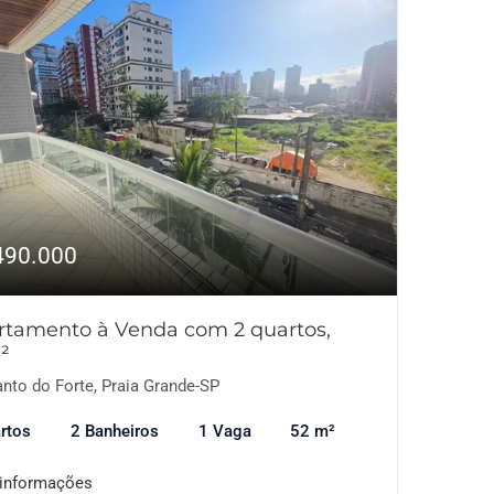
490.000
rtamento à Venda com 2 quartos,
²
nto do Forte, Praia Grande-SP
rtos
2 Banheiros
1 Vaga
52 m²
 informações