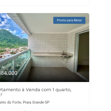
Pronto para Morar
r de:
484.000
rtamento à Venda com 1 quarto,
²
nto do Forte, Praia Grande-SP