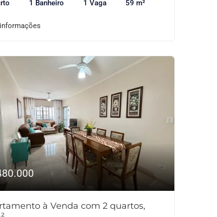
rto
1 Banheiro
1 Vaga
59 m²
 informações
480.000
rtamento à Venda com 2 quartos,
²