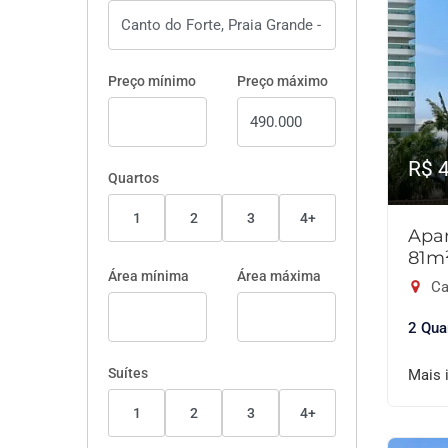
Preço mínimo
Preço máximo
R$ 
Quartos
1
2
3
4+
Apar
81m
Área mínima
Área máxima
Ca
2 Qua
Suítes
Mais 
1
2
3
4+