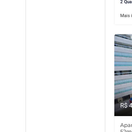
2 Qua
Mais 
R$ 
Apar
52m