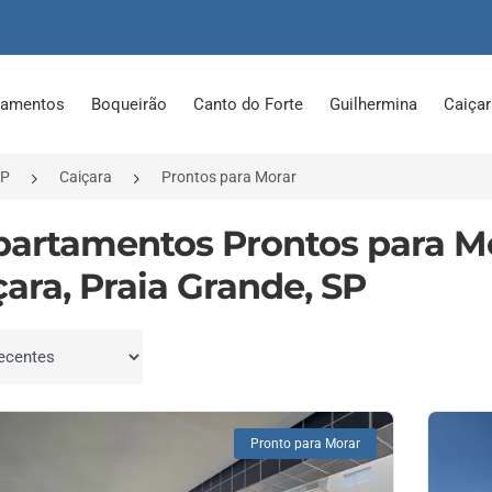
tamentos
Boqueirão
Canto do Forte
Guilhermina
Caiça
SP
Caiçara
Prontos para Morar
partamentos Prontos para M
çara, Praia Grande, SP
por
Pronto para Morar