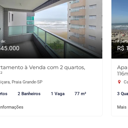
 de:
A parti
545.000
R$ 
tamento à Venda com 2 quartos,
Apa
²
116
içara, Praia Grande-SP
Ca
rtos
2 Banheiros
1 Vaga
77 m²
3 Qua
informações
Mais