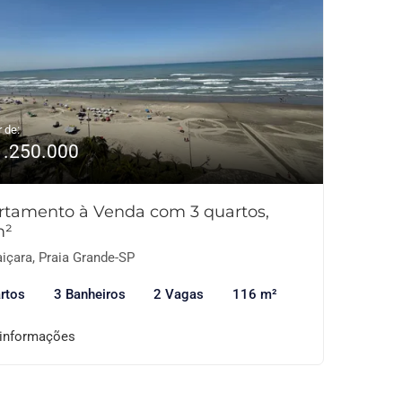
r de:
1.250.000
rtamento à Venda com 3 quartos,
m²
içara, Praia Grande-SP
rtos
3 Banheiros
2 Vagas
116 m²
 informações