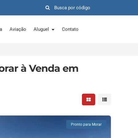
ra
Aviação
Aluguel
Contato
orar à Venda em
Mostrar resultados em 
Mostrar resultad
Pronto para Morar