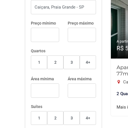
Preço mínimo
Preço máximo
A partir
R$ 
Quartos
1
2
3
4+
Apar
77m
Área mínima
Área máxima
Ca
2 Qua
Suítes
Mais 
1
2
3
4+