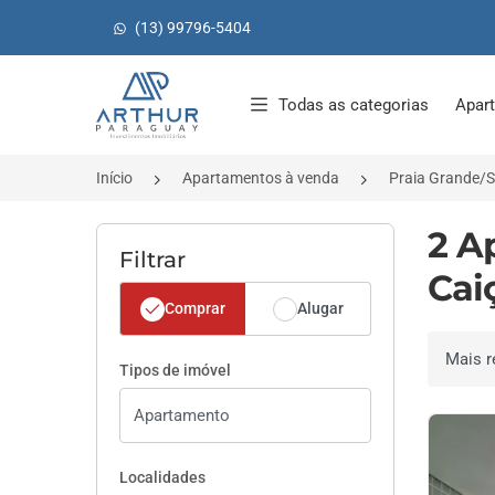
(13) 99796-5404
Página inicial
Todas as categorias
Apar
Início
Apartamentos à venda
Praia Grande/
2 A
Filtrar
Cai
Comprar
Alugar
Ordenar 
Tipos de imóvel
Localidades