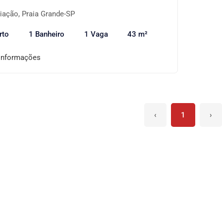
iação, Praia Grande-SP
rto
1 Banheiro
1 Vaga
43 m²
informações
‹
1
›