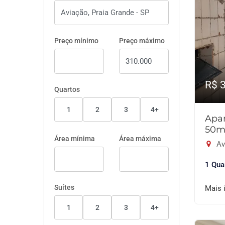
Preço mínimo
Preço máximo
R$ 
Quartos
1
2
3
4+
Apar
50m
Área mínima
Área máxima
Av
1 Qua
Suítes
Mais 
1
2
3
4+