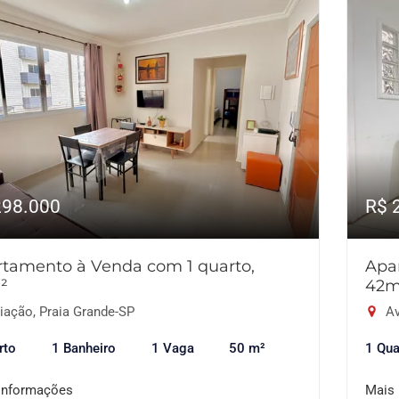
298.000
R$ 
tamento à Venda com 1 quarto,
Apa
²
42m
iação, Praia Grande-SP
Av
rto
1 Banheiro
1 Vaga
50 m²
1 Qua
informações
Mais