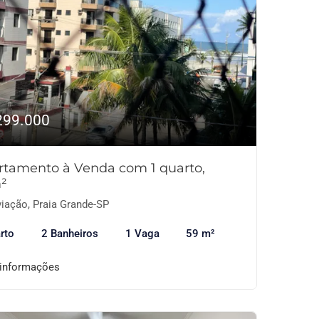
299.000
rtamento à Venda com 1 quarto,
²
iação, Praia Grande-SP
rto
2 Banheiros
1 Vaga
59 m²
 informações