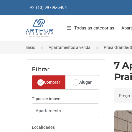
(13) 99796-5404
Página inicial
Todas as categorias
Apar
Início
Apartamentos à venda
Praia Grande/
7 A
Filtrar
Pra
Comprar
Alugar
Ordenar 
Tipos de imóvel
Localidades