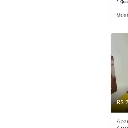
1 Qua
Mais 
R$ 
Apar
43m