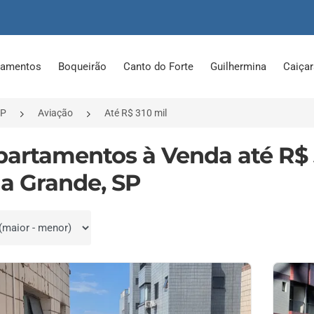
tamentos
Boqueirão
Canto do Forte
Guilhermina
Caiça
SP
Aviação
Até R$ 310 mil
partamentos à Venda até R$ 
ia Grande, SP
por