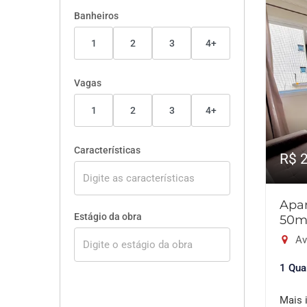
Banheiros
1
2
3
4+
Vagas
1
2
3
4+
Características
R$ 
Apar
Estágio da obra
50m
Av
1 Qua
Mais 