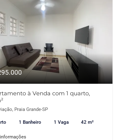
295.000
rtamento à Venda com 1 quarto,
²
iação, Praia Grande-SP
rto
1 Banheiro
1 Vaga
42 m²
 informações