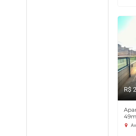
R$ 
Apar
49m
Av