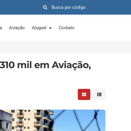
ra
Aviação
Aluguel
Contato
310 mil em Aviação,
Mostrar resultados em 
Mostrar resultad