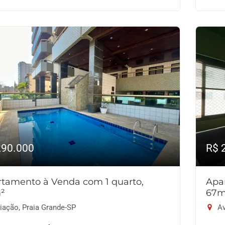
290.000
R$ 
tamento à Venda com 1 quarto,
Apa
²
67m
iação, Praia Grande-SP
Av