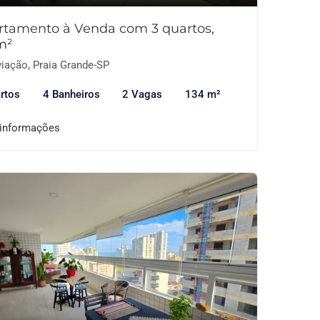
rtamento à Venda com 3 quartos,
m²
iação, Praia Grande-SP
rtos
4 Banheiros
2 Vagas
134 m²
 informações