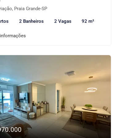
iação, Praia Grande-SP
rtos
2 Banheiros
2 Vagas
92 m²
 informações
970.000