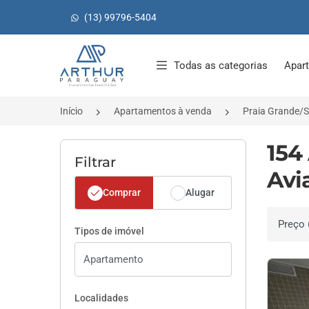
(13) 99796-5404
Página inicial
Todas as categorias
Apar
Início
Apartamentos à venda
Praia Grande/
154
Filtrar
Avi
Comprar
Alugar
Ordenar 
Tipos de imóvel
Localidades