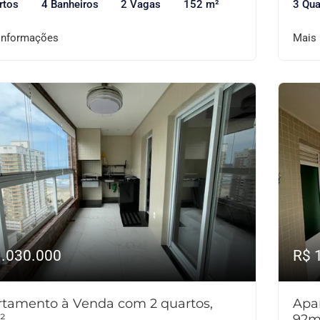
rtos
4 Banheiros
2 Vagas
152 m²
3 Qua
informações
Mais
1.030.000
R$ 
tamento à Venda com 2 quartos,
Apa
²
92m