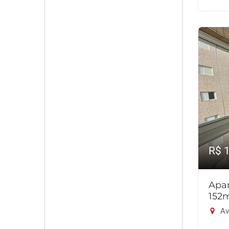
R$ 
Apar
152
Av