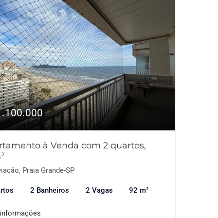
1.100.000
rtamento à Venda com 2 quartos,
²
iação, Praia Grande-SP
rtos
2 Banheiros
2 Vagas
92 m²
 informações