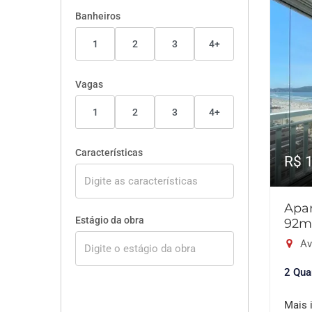
Banheiros
1
2
3
4+
Vagas
1
2
3
4+
Características
R$ 
Apar
Estágio da obra
92m
Av
2 Qua
Mais 