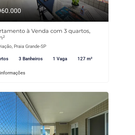
960.000
rtamento à Venda com 3 quartos,
m²
iação, Praia Grande-SP
rtos
3 Banheiros
1 Vaga
127 m²
 informações