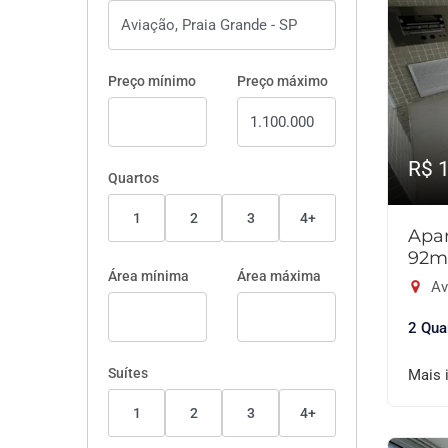
Preço mínimo
Preço máximo
R$ 
Quartos
1
2
3
4+
Apar
92m
Área mínima
Área máxima
Av
2 Qua
Suítes
Mais 
1
2
3
4+