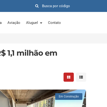
ra
Aviação
Aluguel
Contato
$ 1,1 milhão em
Mostrar resultados em 
Mostrar resultad
Em Construção