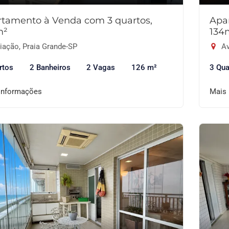
tamento à Venda com 3 quartos,
Apa
m²
134
iação, Praia Grande-SP
Av
rtos
2 Banheiros
2 Vagas
126 m²
3 Qua
informações
Mais