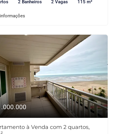
rtos
2 Banheiros
2 Vagas
115 m²
 informações
1.000.000
rtamento à Venda com 2 quartos,
²