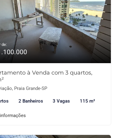
r de:
1.100.000
rtamento à Venda com 3 quartos,
m²
iação, Praia Grande-SP
rtos
2 Banheiros
3 Vagas
115 m²
 informações