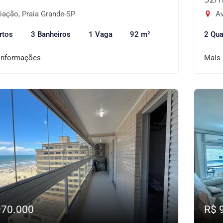
iação, Praia Grande-SP
Av
rtos
3 Banheiros
1 Vaga
92 m²
2 Qua
informações
Mais
970.000
R$ 