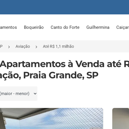
tamentos
Boqueirão
Canto do Forte
Guilhermina
Caiça
SP
Aviação
Até R$ 1,1 milhão
 Apartamentos à Venda até R
ação, Praia Grande, SP
por