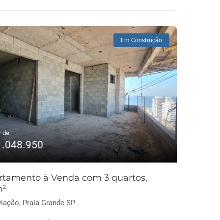
Em Construção
r de:
1.048.950
rtamento à Venda com 3 quartos,
m²
iação, Praia Grande-SP