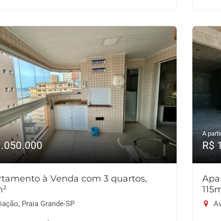
A parti
1.050.000
R$ 
tamento à Venda com 3 quartos,
Apa
m²
115
iação, Praia Grande-SP
Av