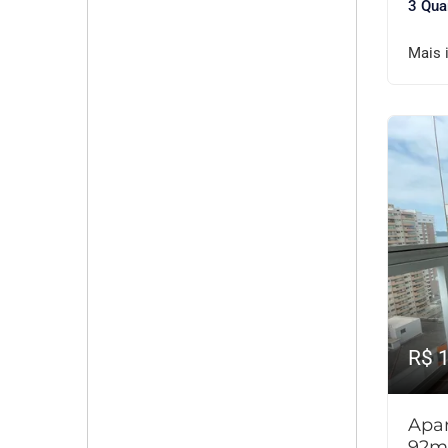
3 Qua
Mais 
R$ 
Apar
92m