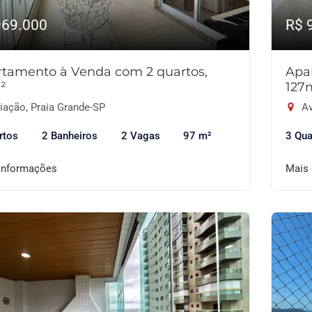
969.000
R$ 
tamento à Venda com 2 quartos,
Apa
²
127
iação, Praia Grande-SP
Av
rtos
2 Banheiros
2 Vagas
97 m²
3 Qua
informações
Mais