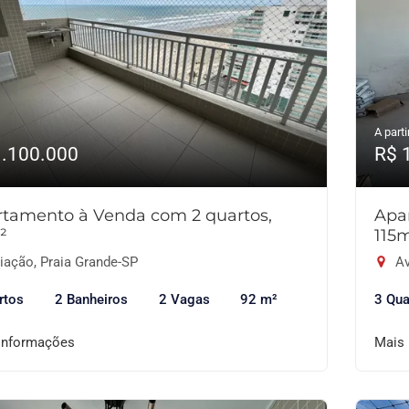
A parti
1.100.000
R$ 
tamento à Venda com 2 quartos,
Apa
²
115
iação, Praia Grande-SP
Av
rtos
2 Banheiros
2 Vagas
92 m²
3 Qua
informações
Mais