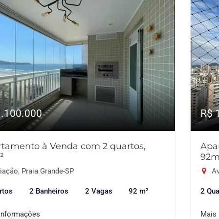
1.100.000
R$ 
tamento à Venda com 2 quartos,
Apa
²
92m
iação, Praia Grande-SP
Av
rtos
2 Banheiros
2 Vagas
92 m²
2 Qua
informações
Mais