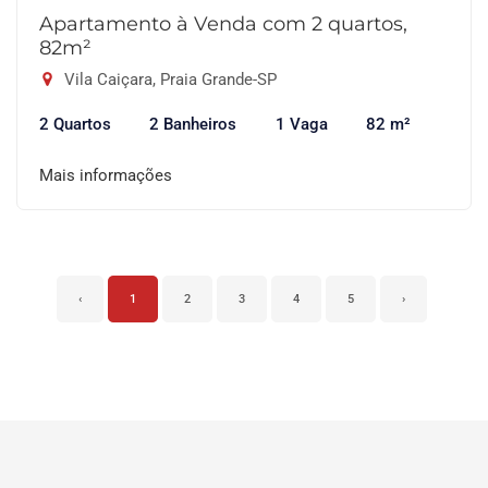
Apartamento à Venda com 2 quartos,
82m²
Vila Caiçara, Praia Grande-SP
2 Quartos
2 Banheiros
1 Vaga
82 m²
Mais informações
‹
1
2
3
4
5
›