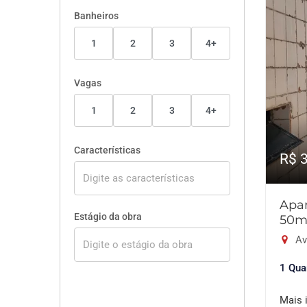
Banheiros
1
2
3
4+
Vagas
1
2
3
4+
Características
R$ 
Apar
Estágio da obra
50m
Av
1 Qua
Mais 