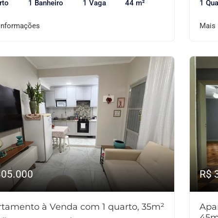
rto
1 Banheiro
1 Vaga
44 m²
1 Qua
informações
Mais
305.000
R$ 
tamento à Venda com 1 quarto, 35m²
Apa
45m