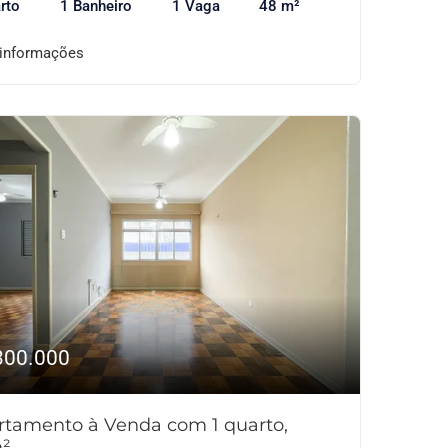
rto
1 Banheiro
1 Vaga
48 m²
 informações
300.000
rtamento à Venda com 1 quarto,
²