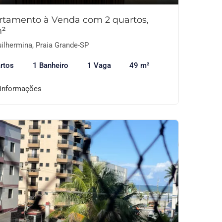
rtamento à Venda com 2 quartos,
²
ilhermina, Praia Grande-SP
rtos
1 Banheiro
1 Vaga
49 m²
 informações