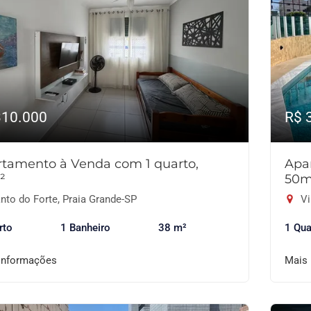
310.000
R$ 
tamento à Venda com 1 quarto,
Apa
²
50m
nto do Forte, Praia Grande-SP
Vi
rto
1 Banheiro
38 m²
1 Qua
informações
Mais