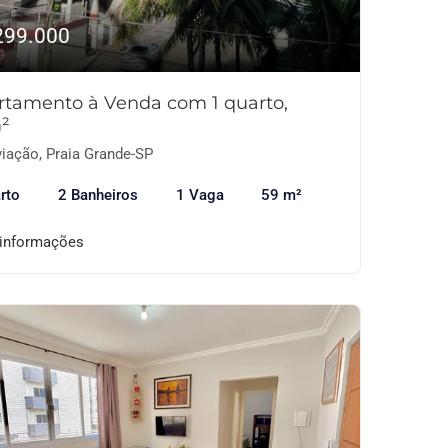
299.000
rtamento à Venda com 1 quarto,
²
iação, Praia Grande-SP
rto
2 Banheiros
1 Vaga
59 m²
 informações