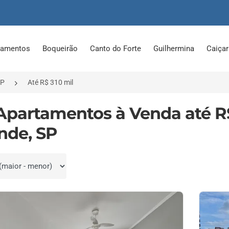
tamentos
Boqueirão
Canto do Forte
Guilhermina
Caiça
SP
Até R$ 310 mil
Apartamentos à Venda até R$
nde, SP
por