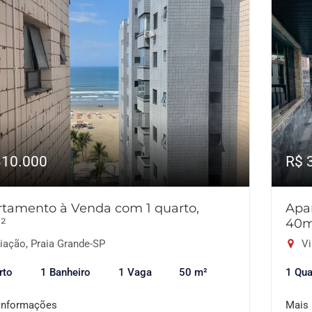
310.000
R$ 
tamento à Venda com 1 quarto,
Apa
²
40
iação, Praia Grande-SP
Vi
rto
1 Banheiro
1 Vaga
50 m²
1 Qua
informações
Mais