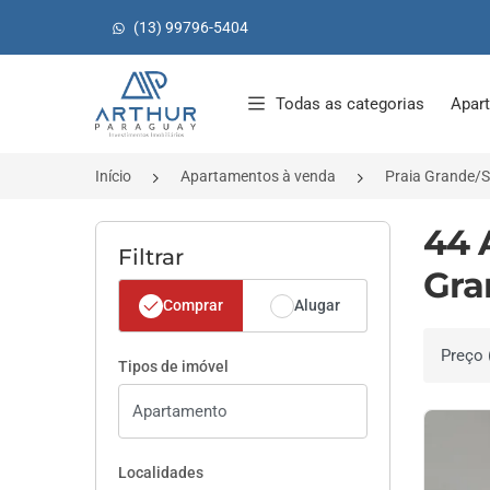
(13) 99796-5404
Página inicial
Todas as categorias
Apar
Início
Apartamentos à venda
Praia Grande/
44 
Filtrar
Gra
Comprar
Alugar
Ordenar 
Tipos de imóvel
Localidades