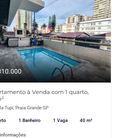
310.000
rtamento à Venda com 1 quarto,
m²
la Tupi, Praia Grande-SP
rto
1 Banheiro
1 Vaga
40 m²
 informações