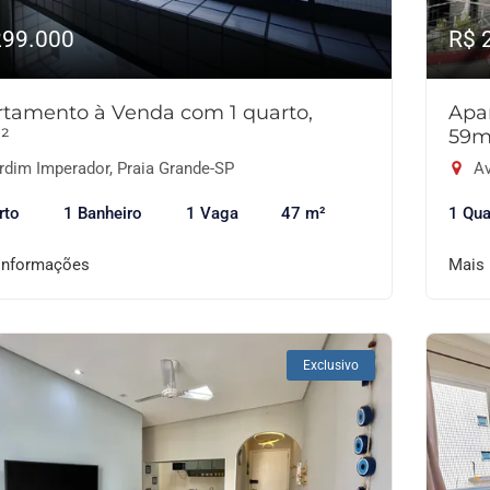
299.000
R$ 
tamento à Venda com 1 quarto,
Apa
²
59m
rdim Imperador, Praia Grande-SP
Av
rto
1 Banheiro
1 Vaga
47 m²
1 Qua
informações
Mais
Exclusivo