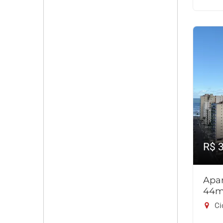
R$ 
Apar
44m
Ci