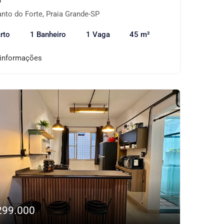
nto do Forte, Praia Grande-SP
rto
1 Banheiro
1 Vaga
45 m²
 informações
299.000