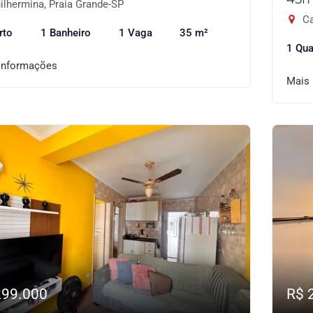
ilhermina, Praia Grande-SP
Ca
rto
1 Banheiro
1 Vaga
35 m²
1 Qua
informações
Mais
299.000
R$ 