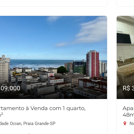
309.000
R$ 
tamento à Venda com 1 quarto,
Apa
²
48m
dade Ocian, Praia Grande-SP
No