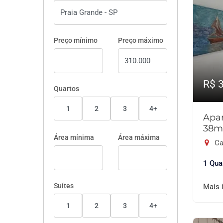
Preço mínimo
Preço máximo
R$ 
Quartos
1
2
3
4+
Apar
38m
Área mínima
Área máxima
Ca
1 Qua
Suítes
Mais 
1
2
3
4+