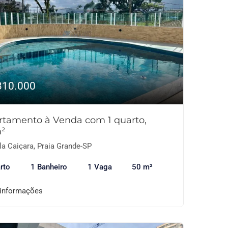
310.000
rtamento à Venda com 1 quarto,
²
la Caiçara, Praia Grande-SP
rto
1 Banheiro
1 Vaga
50 m²
 informações