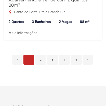
Apartamento à Venda com 2 quartos,
88m²
Canto do Forte, Praia Grande-SP
2 Quartos
3 Banheiros
2 Vagas
88 m²
Mais informações
‹
1
2
3
4
5
›