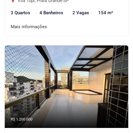
Vila Tupi, Praia Grande-SP
3 Quartos
4 Banheiros
2 Vagas
154 m²
Mais informações
R$ 1.200.000