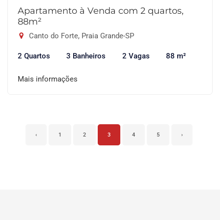
Apartamento à Venda com 2 quartos,
88m²
Canto do Forte, Praia Grande-SP
2 Quartos
3 Banheiros
2 Vagas
88 m²
Mais informações
‹
1
2
3
4
5
›