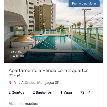
Pronto para Morar
A partir de:
R$ 430.000
Apartamento à Venda com 2 quartos,
72m²
Vila Atlântica, Mongaguá-SP
2 Quartos
2 Banheiros
1 Vaga
72 m²
Mais informações