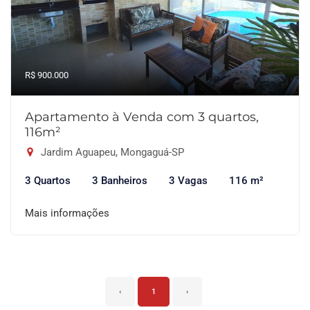
R$ 900.000
Apartamento à Venda com 3 quartos,
116m²
Jardim Aguapeu, Mongaguá-SP
3 Quartos
3 Banheiros
3 Vagas
116 m²
Mais informações
‹
1
›