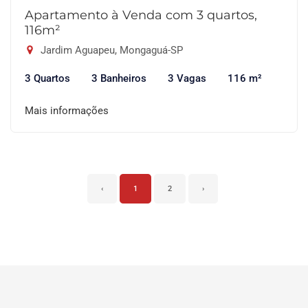
Apartamento à Venda com 3 quartos,
116m²
Jardim Aguapeu, Mongaguá-SP
3 Quartos
3 Banheiros
3 Vagas
116 m²
Mais informações
‹
1
2
›