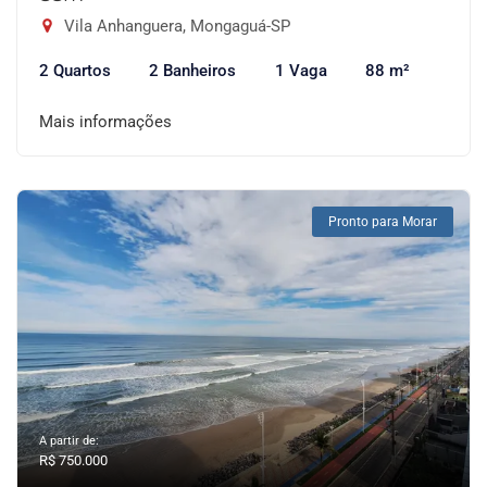
Vila Anhanguera, Mongaguá-SP
2 Quartos
2 Banheiros
1 Vaga
88 m²
Mais informações
Pronto para Morar
A partir de:
R$ 750.000