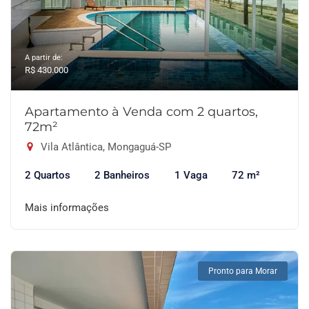
A partir de:
R$ 430.000
Apartamento à Venda com 2 quartos,
72m²
Vila Atlântica, Mongaguá-SP
2 Quartos
2 Banheiros
1 Vaga
72 m²
Mais informações
Pronto para Morar