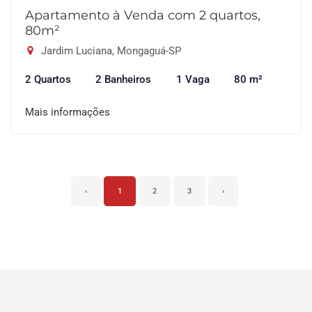
Apartamento à Venda com 2 quartos,
80m²
Jardim Luciana, Mongaguá-SP
2 Quartos
2 Banheiros
1 Vaga
80 m²
Mais informações
‹
1
2
3
›