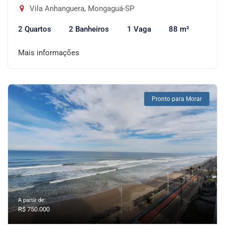
Vila Anhanguera, Mongaguá-SP
2 Quartos
2 Banheiros
1 Vaga
88 m²
Mais informações
Pronto para Morar
A partir de:
R$ 750.000