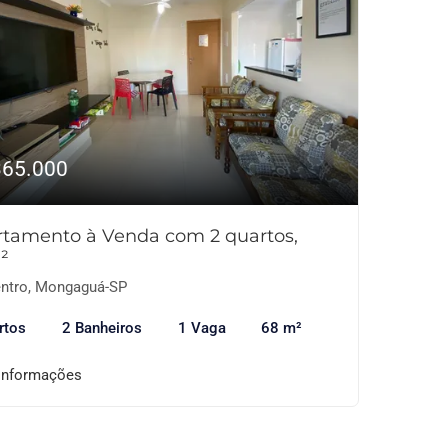
365.000
tamento à Venda com 2 quartos,
²
ntro, Mongaguá-SP
rtos
2 Banheiros
1 Vaga
68 m²
informações