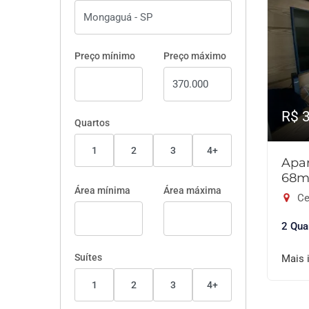
Preço mínimo
Preço máximo
R$ 
Quartos
1
2
3
4+
Apar
68m
Área mínima
Área máxima
Ce
2 Qua
Suítes
Mais 
1
2
3
4+