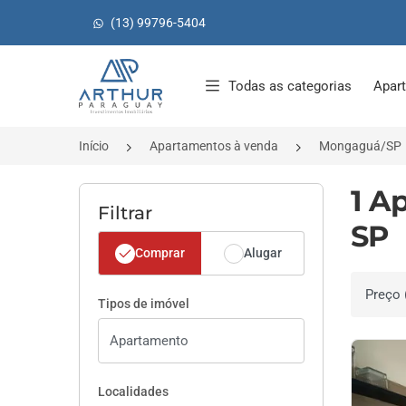
(13) 99796-5404
Página inicial
Todas as categorias
Apar
Início
Apartamentos à venda
Mongaguá/SP
1 A
Filtrar
SP
Comprar
Alugar
Ordenar 
Tipos de imóvel
Localidades