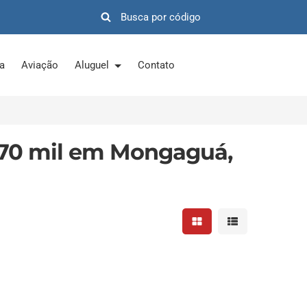
ra
Aviação
Aluguel
Contato
370 mil em Mongaguá,
Mostrar resultados em 
Mostrar resultad