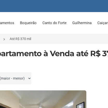
tamentos
Boqueirão
Canto do Forte
Guilhermina
Caiça
Até R$ 370 mil
partamento à Venda até R$ 
por