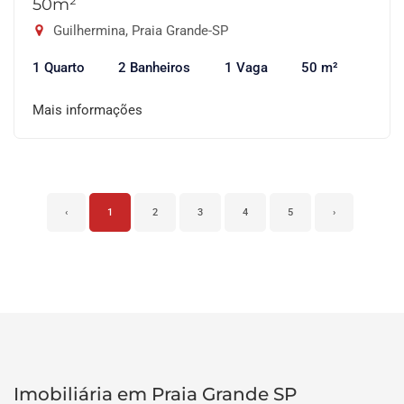
50m²
Guilhermina, Praia Grande-SP
1 Quarto
2 Banheiros
1 Vaga
50 m²
Mais informações
‹
1
2
3
4
5
›
Imobiliária em Praia Grande SP