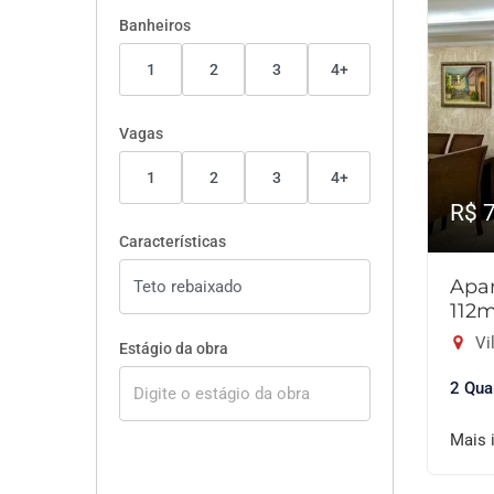
Banheiros
1
2
3
4+
Vagas
1
2
3
4+
R$ 
Características
Apar
112
Vil
Estágio da obra
2 Qua
Mais 