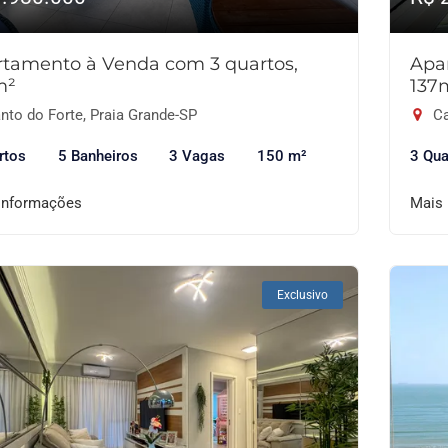
tamento à Venda com 3 quartos,
Apa
m²
137
nto do Forte, Praia Grande-SP
Ca
rtos
5 Banheiros
3 Vagas
150 m²
3 Qua
informações
Mais
Exclusivo