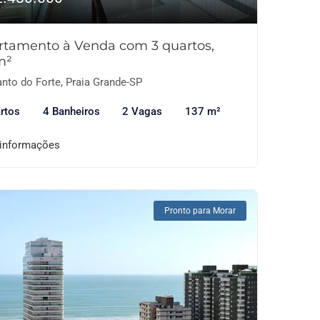
rtamento à Venda com 3 quartos,
m²
nto do Forte, Praia Grande-SP
rtos
4 Banheiros
2 Vagas
137 m²
 informações
Pronto para Morar