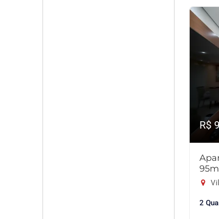
R$ 
Apar
95m
Vil
2 Qua