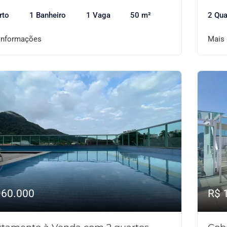
rto
1 Banheiro
1 Vaga
50 m²
2 Qua
informações
Mais
960.000
R$ 