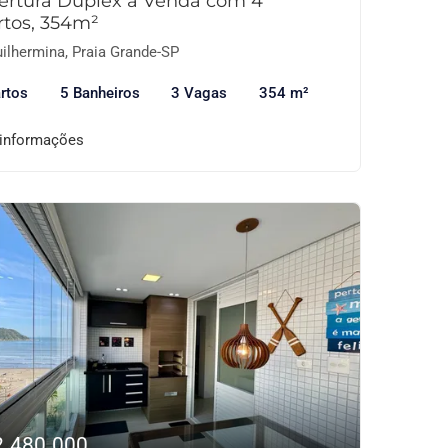
ertura Duplex à Venda com 4
rtos, 354m²
ilhermina, Praia Grande-SP
rtos
5 Banheiros
3 Vagas
354 m²
 informações
2.480.000