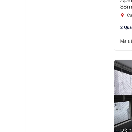
Apar
88m
Ca
2 Qua
Mais 
R$ 