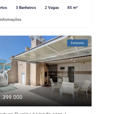
rtos
3 Banheiros
2 Vagas
85 m²
 informações
Exclusivo
1.399.000