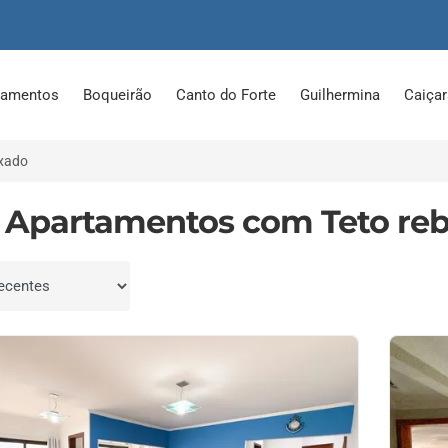
tamentos
Boqueirão
Canto do Forte
Guilhermina
Caiça
ixado
 Apartamentos com Teto reb
por