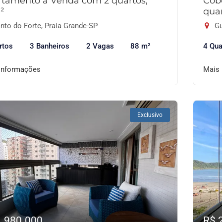
tamento à Venda com 2 quartos,
Cob
²
qua
nto do Forte, Praia Grande-SP
Gu
rtos
3 Banheiros
2 Vagas
88 m²
4 Qua
informações
Mais
Exclusivo
1.980.000
R$ 