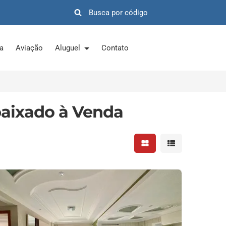
ra
Aviação
Aluguel
Contato
aixado à Venda
Mostrar resultados em 
Mostrar resultad