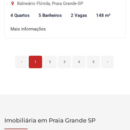
Balneário Flórida, Praia Grande-SP
4 Quartos
5 Banheiros
2 Vagas
148 m²
Mais informações
‹
1
2
3
4
5
›
Imobiliária em Praia Grande SP