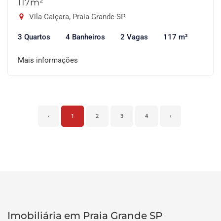
117m²
Vila Caiçara, Praia Grande-SP
3 Quartos
4 Banheiros
2 Vagas
117 m²
Mais informações
‹
1
2
3
4
›
Imobiliária em Praia Grande SP