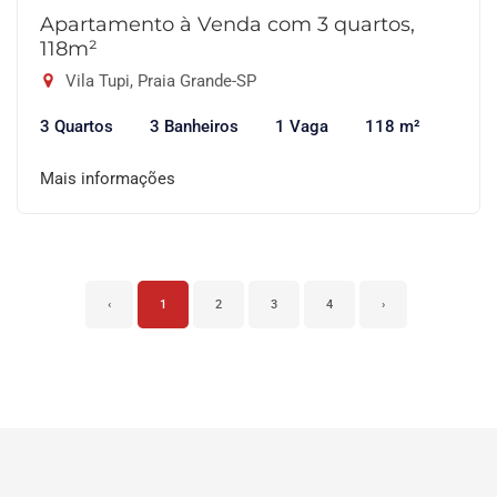
Apartamento à Venda com 3 quartos,
118m²
Vila Tupi, Praia Grande-SP
3 Quartos
3 Banheiros
1 Vaga
118 m²
Mais informações
‹
1
2
3
4
›