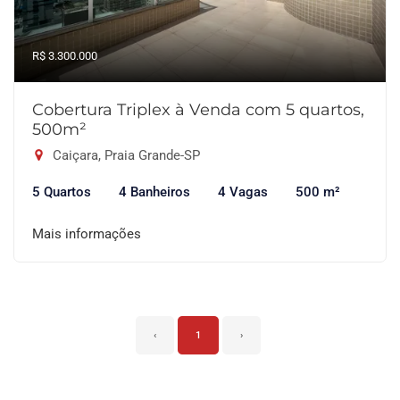
R$ 3.300.000
Cobertura Triplex à Venda com 5 quartos,
500m²
Caiçara, Praia Grande-SP
5 Quartos
4 Banheiros
4 Vagas
500 m²
Mais informações
‹
1
›