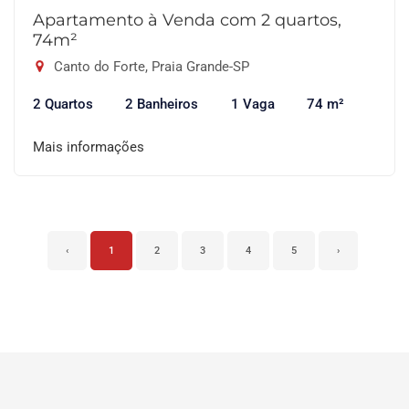
Apartamento à Venda com 2 quartos,
74m²
Canto do Forte, Praia Grande-SP
2 Quartos
2 Banheiros
1 Vaga
74 m²
Mais informações
‹
1
2
3
4
5
›