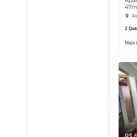
Apar
47m
Av
2 Qua
Mais 
R$ 