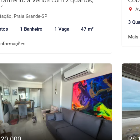
tamento à Venda com 2 quartos,
Cob
²
Av
iação, Praia Grande-SP
3 Qua
rtos
1 Banheiro
1 Vaga
47 m²
Mais
informações
620.000
R$ 