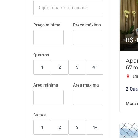
Preço mínimo
Preço máximo
R$ 
Quartos
Apar
67m
1
2
3
4+
Ca
Área mínima
Área máxima
2 Qua
Mais 
Suítes
1
2
3
4+