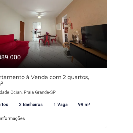
389.000
rtamento à Venda com 2 quartos,
²
dade Ocian, Praia Grande-SP
rtos
2 Banheiros
1 Vaga
99 m²
 informações