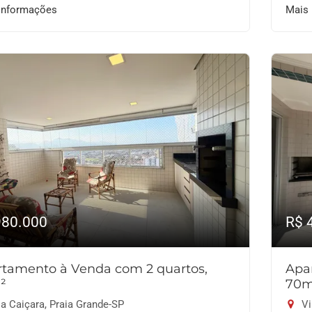
informações
Mais
980.000
R$ 
tamento à Venda com 2 quartos,
Apa
²
70m
a Caiçara, Praia Grande-SP
Vi