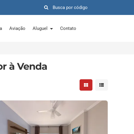
ra
Aviação
Aluguel
Contato
or à Venda
Mostrar resultados em 
Mostrar resultad