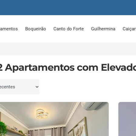
tamentos
Boqueirão
Canto do Forte
Guilhermina
Caiça
2 Apartamentos com Elevad
por