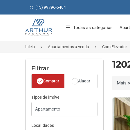
(13) 99796-5404
Página inicial
Todas as categorias
Apar
Início
Apartamentos à venda
Com Elevador
120
Filtrar
Comprar
Alugar
Ordenar 
Tipos de imóvel
Localidades