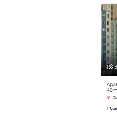
R$ 
Apar
48m
Gu
1 Qua