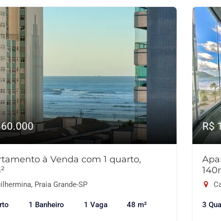
360.000
R$ 
tamento à Venda com 1 quarto,
Apa
²
140
ilhermina, Praia Grande-SP
Ca
rto
1 Banheiro
1 Vaga
48 m²
3 Qua