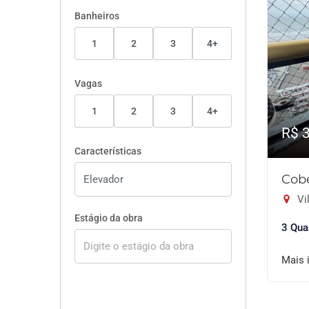
Banheiros
1
2
3
4+
Vagas
1
2
3
4+
R$ 
Características
Cobe
Vil
Estágio da obra
3 Qua
Mais 