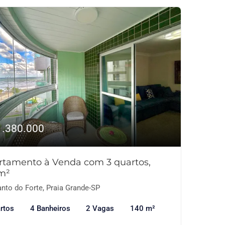
1.380.000
rtamento à Venda com 3 quartos,
m²
nto do Forte, Praia Grande-SP
rtos
4 Banheiros
2 Vagas
140 m²