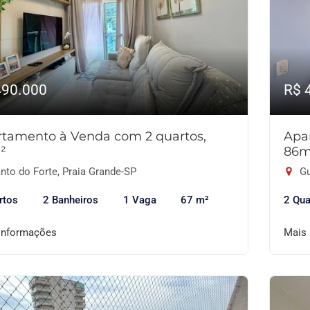
490.000
R$ 
tamento à Venda com 2 quartos,
Apa
²
86m
nto do Forte, Praia Grande-SP
Gu
rtos
2 Banheiros
1 Vaga
67 m²
2 Qua
informações
Mais