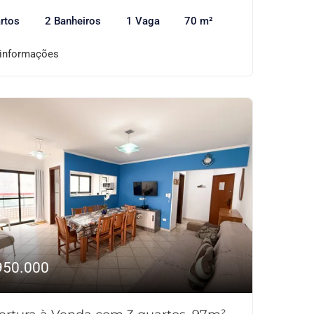
rtos
2 Banheiros
1 Vaga
70 m²
 informações
950.000