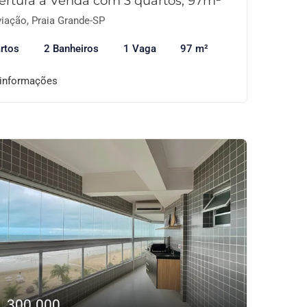
ertura à Venda com 3 quartos, 97m²
iação, Praia Grande-SP
rtos
2 Banheiros
1 Vaga
97 m²
 informações
1.300.000