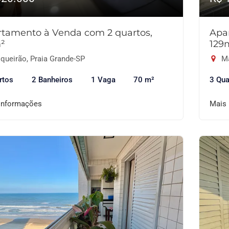
tamento à Venda com 2 quartos,
Apa
²
129
queirão, Praia Grande-SP
Ma
rtos
2 Banheiros
1 Vaga
70 m²
3 Qua
informações
Mais