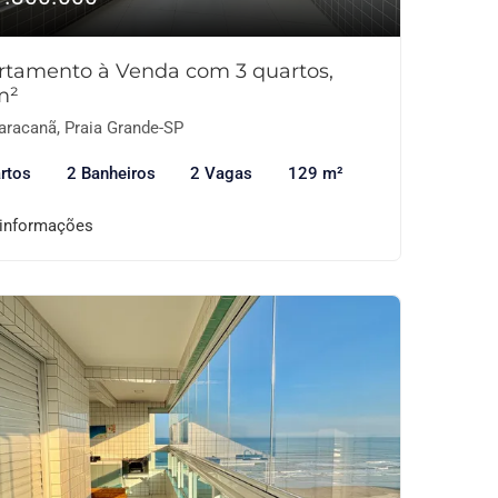
rtamento à Venda com 3 quartos,
m²
racanã, Praia Grande-SP
rtos
2 Banheiros
2 Vagas
129 m²
 informações