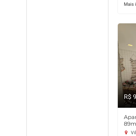
Mais 
R$ 
Apar
89m
Vil