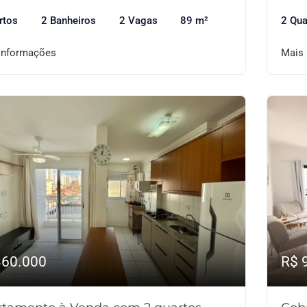
rtos
2 Banheiros
2 Vagas
89 m²
2 Qua
informações
Mais
360.000
R$ 