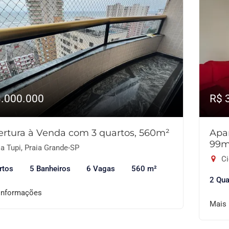
3.000.000
R$ 
rtura à Venda com 3 quartos, 560m²
Apa
99m
a Tupi, Praia Grande-SP
Ci
rtos
5 Banheiros
6 Vagas
560 m²
2 Qua
informações
Mais