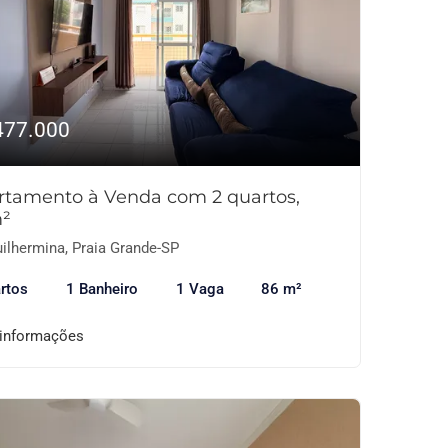
477.000
rtamento à Venda com 2 quartos,
²
ilhermina, Praia Grande-SP
rtos
1 Banheiro
1 Vaga
86 m²
 informações