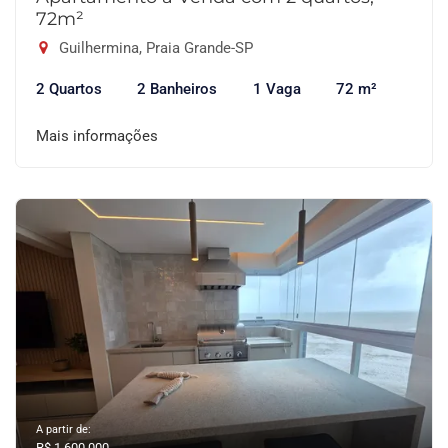
72m²
Guilhermina, Praia Grande-SP
2 Quartos
2 Banheiros
1 Vaga
72 m²
Mais informações
A partir de:
R$ 1.600.000