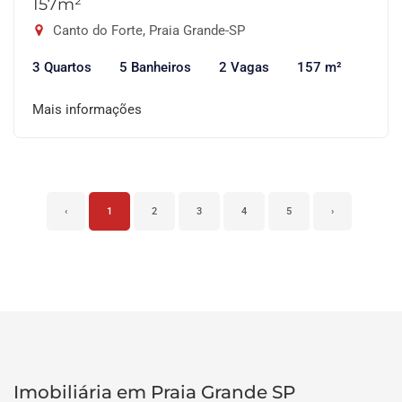
157m²
Canto do Forte, Praia Grande-SP
3 Quartos
5 Banheiros
2 Vagas
157 m²
Mais informações
‹
1
2
3
4
5
›
Imobiliária em Praia Grande SP