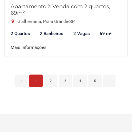
Apartamento à Venda com 2 quartos,
69m²
Guilhermina, Praia Grande-SP
2 Quartos
2 Banheiros
2 Vagas
69 m²
Mais informações
‹
1
2
3
4
5
›