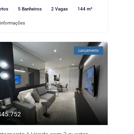
rtos
5 Banheiros
2 Vagas
144 m²
 informações
Lançamento
r de:
445.752