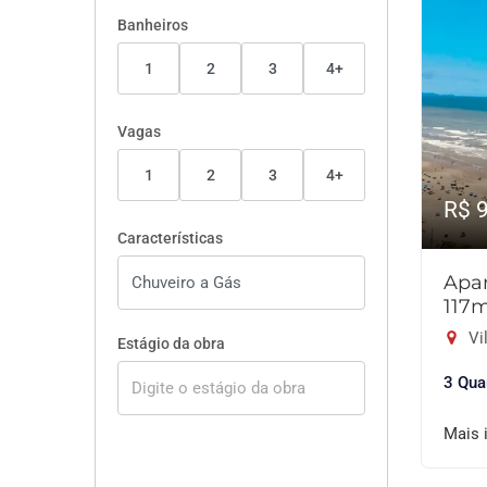
Banheiros
1
2
3
4+
Vagas
1
2
3
4+
R$ 
Características
Apar
117
Vil
Estágio da obra
3 Qua
Mais 