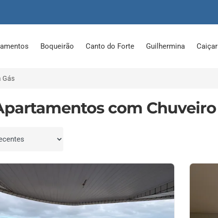
tamentos
Boqueirão
Canto do Forte
Guilhermina
Caiça
a Gás
Apartamentos com Chuveiro 
por