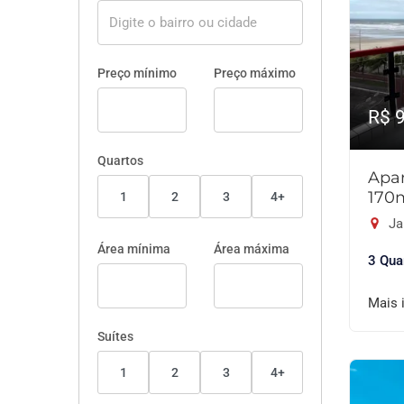
Preço mínimo
Preço máximo
R$ 
Quartos
Apar
170
1
2
3
4+
Ja
Área mínima
Área máxima
3 Qua
Mais 
Suítes
1
2
3
4+