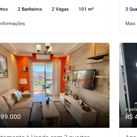
rtos
2 Banheiros
2 Vagas
101 m²
3 Qua
informações
Mais
A parti
499.000
R$ 