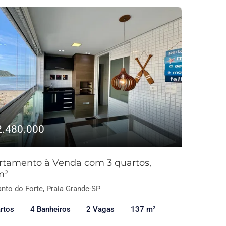
2.480.000
rtamento à Venda com 3 quartos,
m²
nto do Forte, Praia Grande-SP
rtos
4 Banheiros
2 Vagas
137 m²