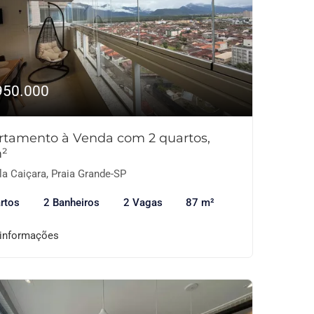
950.000
rtamento à Venda com 2 quartos,
²
la Caiçara, Praia Grande-SP
rtos
2 Banheiros
2 Vagas
87 m²
 informações