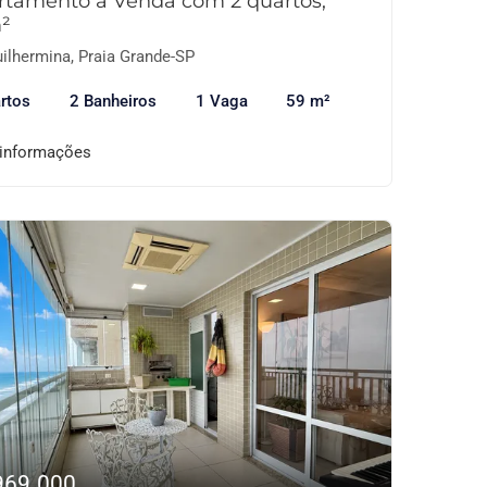
rtamento à Venda com 2 quartos,
²
ilhermina, Praia Grande-SP
rtos
2 Banheiros
1 Vaga
59 m²
 informações
969.000