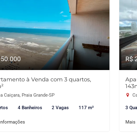
950.000
R$ 
tamento à Venda com 3 quartos,
Apa
m²
143
a Caiçara, Praia Grande-SP
Ca
rtos
4 Banheiros
2 Vagas
117 m²
3 Qua
informações
Mais