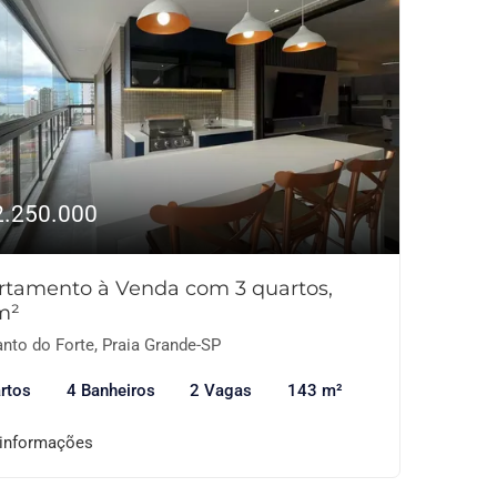
2.250.000
rtamento à Venda com 3 quartos,
m²
nto do Forte, Praia Grande-SP
rtos
4 Banheiros
2 Vagas
143 m²
 informações