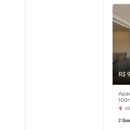
R$ 
Apar
100
Vil
2 Qua