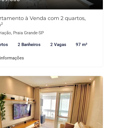
rtamento à Venda com 2 quartos,
²
iação, Praia Grande-SP
rtos
2 Banheiros
2 Vagas
97 m²
 informações