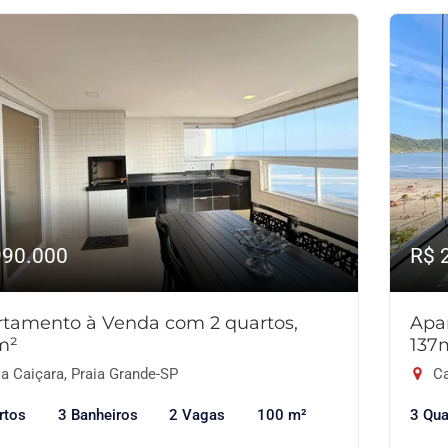
990.000
R$ 
tamento à Venda com 2 quartos,
Apa
m²
137
a Caiçara, Praia Grande-SP
Ca
rtos
3 Banheiros
2 Vagas
100 m²
3 Qua