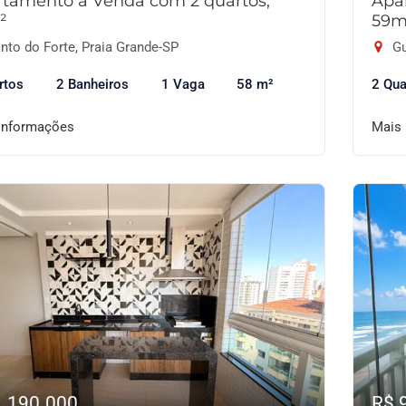
tamento à Venda com 2 quartos,
Apa
²
59m
nto do Forte, Praia Grande-SP
Gu
rtos
2 Banheiros
1 Vaga
58 m²
2 Qua
informações
Mais
1.190.000
R$ 