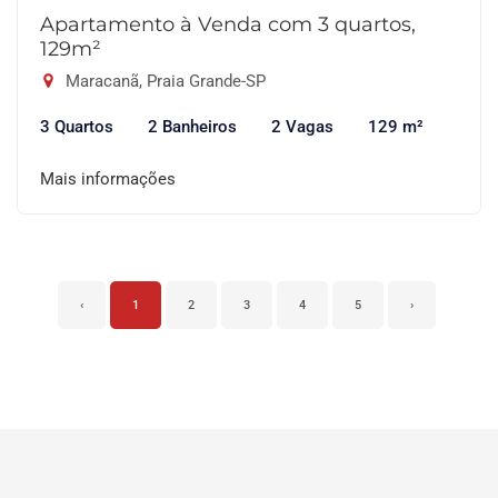
Apartamento à Venda com 3 quartos,
129m²
Maracanã, Praia Grande-SP
3 Quartos
2 Banheiros
2 Vagas
129 m²
Mais informações
‹
1
2
3
4
5
›