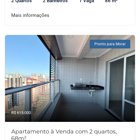
2 Quartos
2 Banheiros
1 Vaga
86 m²
Mais informações
Pronto para Morar
R$ 615.000
Apartamento à Venda com 2 quartos,
68m²