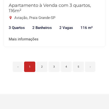
Apartamento à Venda com 3 quartos,
116m²
Aviação, Praia Grande-SP
3 Quartos
2 Banheiros
2 Vagas
116 m²
Mais informações
‹
1
2
3
4
5
›