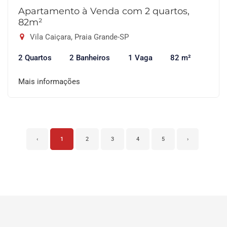
Apartamento à Venda com 2 quartos,
82m²
Vila Caiçara, Praia Grande-SP
2 Quartos
2 Banheiros
1 Vaga
82 m²
Mais informações
‹
1
2
3
4
5
›