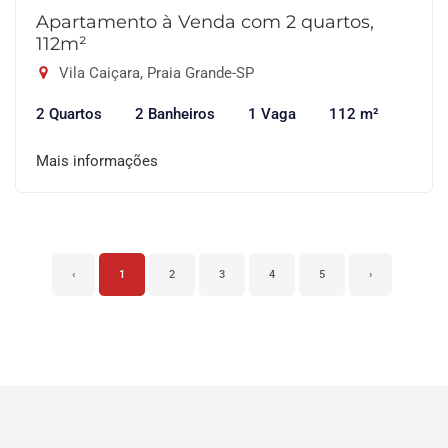
Apartamento à Venda com 2 quartos,
112m²
Vila Caiçara, Praia Grande-SP
2 Quartos
2 Banheiros
1 Vaga
112 m²
Mais informações
‹
1
2
3
4
5
›