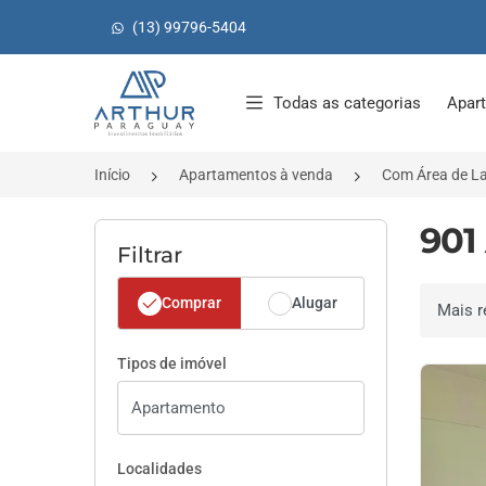
(13) 99796-5404
Página inicial
Todas as categorias
Apar
Início
Apartamentos à venda
Com Área de L
901
Filtrar
Comprar
Alugar
Ordenar 
Tipos de imóvel
Localidades