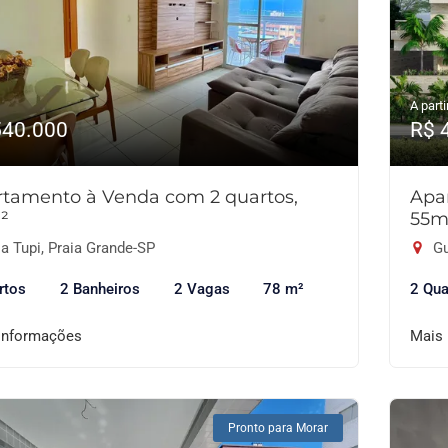
A parti
540.000
R$ 
tamento à Venda com 2 quartos,
Apa
²
55m
a Tupi, Praia Grande-SP
Gu
rtos
2 Banheiros
2 Vagas
78 m²
2 Qua
informações
Mais
Pronto para Morar