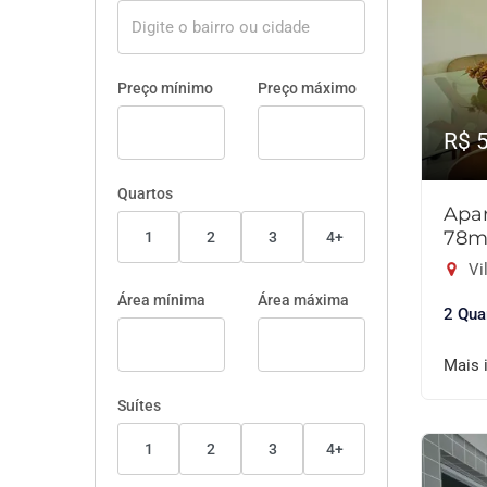
Preço mínimo
Preço máximo
R$ 
Quartos
Apar
78m
1
2
3
4+
Vil
Área mínima
Área máxima
2 Qua
Mais 
Suítes
1
2
3
4+