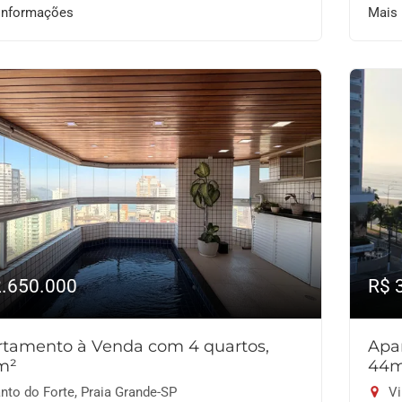
informações
Mais
2.650.000
R$ 
tamento à Venda com 4 quartos,
Apa
m²
44
nto do Forte, Praia Grande-SP
Vi