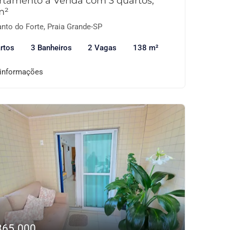
rtamento à Venda com 3 quartos,
m²
nto do Forte, Praia Grande-SP
rtos
3 Banheiros
2 Vagas
138 m²
 informações
365.000