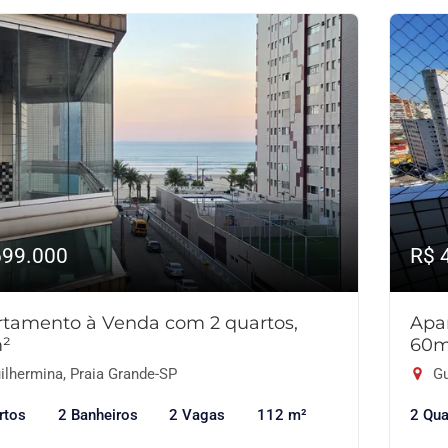
699.000
R$ 
tamento à Venda com 2 quartos,
Apa
m²
60m
ilhermina, Praia Grande-SP
Gu
rtos
2 Banheiros
2 Vagas
112 m²
2 Qua