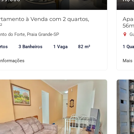
tamento à Venda com 2 quartos,
Apa
²
56m
nto do Forte, Praia Grande-SP
Gu
rtos
3 Banheiros
1 Vaga
82 m²
1 Qua
informações
Mais