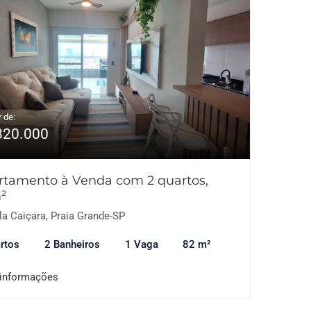
r de:
820.000
rtamento à Venda com 2 quartos,
²
la Caiçara, Praia Grande-SP
rtos
2 Banheiros
1 Vaga
82 m²
 informações