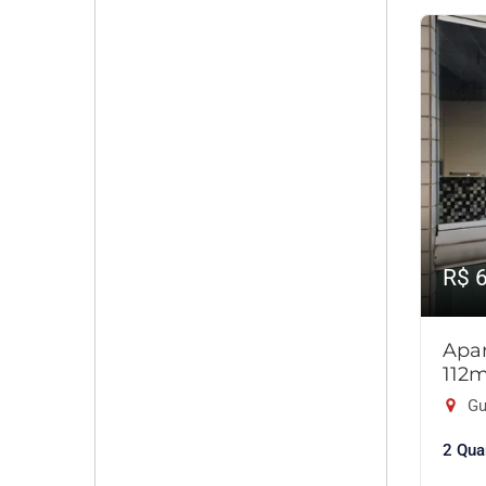
R$ 
Apar
112
Gu
2 Qua