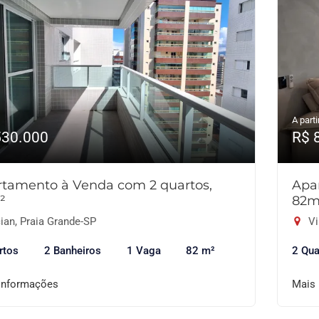
A parti
530.000
R$ 
tamento à Venda com 2 quartos,
Apa
²
82m
ian, Praia Grande-SP
Vi
rtos
2 Banheiros
1 Vaga
82 m²
2 Qua
informações
Mais