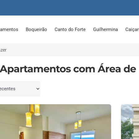
tamentos
Boqueirão
Canto do Forte
Guilhermina
Caiça
azer
 Apartamentos com Área de 
por