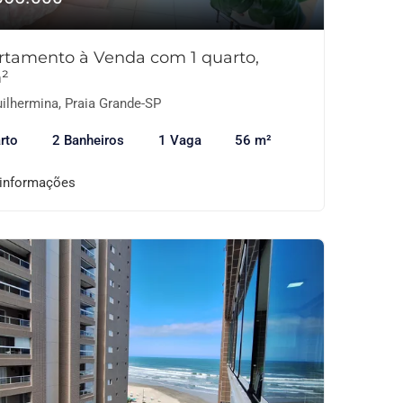
rtamento à Venda com 1 quarto,
²
ilhermina, Praia Grande-SP
rto
2 Banheiros
1 Vaga
56 m²
 informações