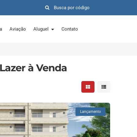
ra
Aviação
Aluguel
Contato
Lazer à Venda
Mostrar resultados em 
Mostrar resultad
Lançamento