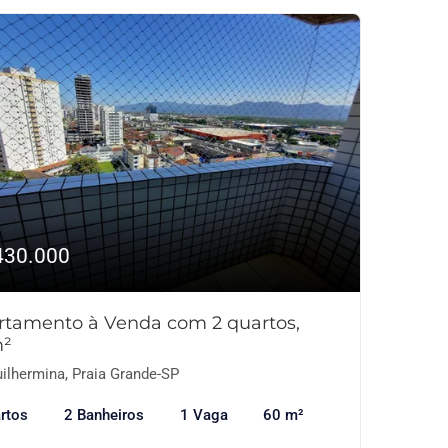
430.000
rtamento à Venda com 2 quartos,
²
ilhermina, Praia Grande-SP
rtos
2 Banheiros
1 Vaga
60 m²