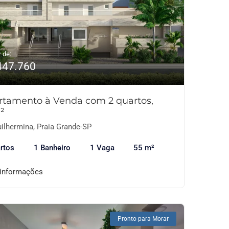
r de:
447.760
rtamento à Venda com 2 quartos,
²
ilhermina, Praia Grande-SP
rtos
1 Banheiro
1 Vaga
55 m²
 informações
Pronto para Morar