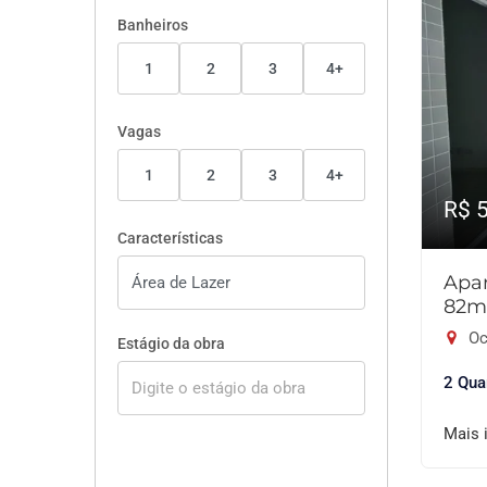
Banheiros
1
2
3
4+
Vagas
1
2
3
4+
R$ 
Características
Apar
82m
Oc
Estágio da obra
2 Qua
Mais 