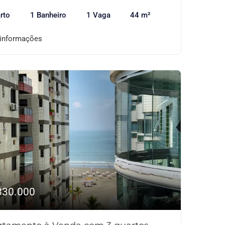
rto
1 Banheiro
1 Vaga
44 m²
 informações
830.000