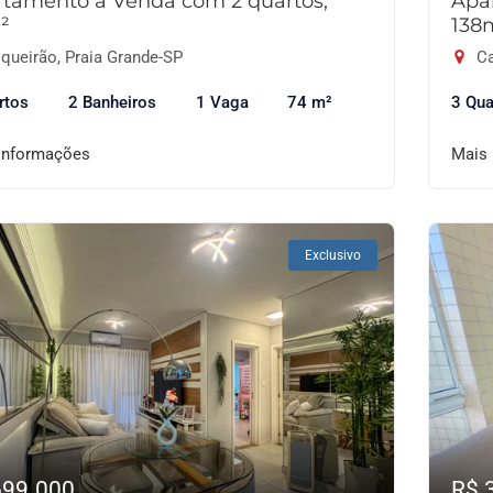
tamento à Venda com 2 quartos,
Apa
²
138
queirão, Praia Grande-SP
Ca
rtos
2 Banheiros
1 Vaga
74 m²
3 Qua
informações
Mais
Exclusivo
699.000
R$ 