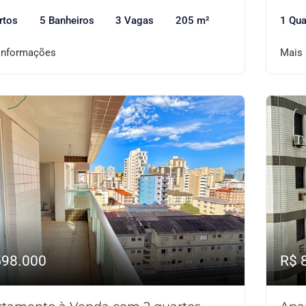
rtos
5 Banheiros
3 Vagas
205 m²
1 Qua
informações
Mais
598.000
R$ 