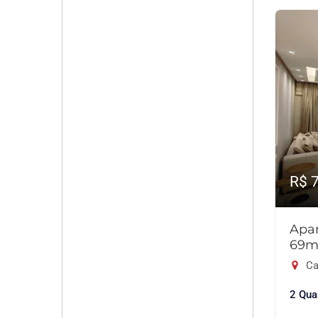
R$ 
Apar
69m
Ca
2 Qua