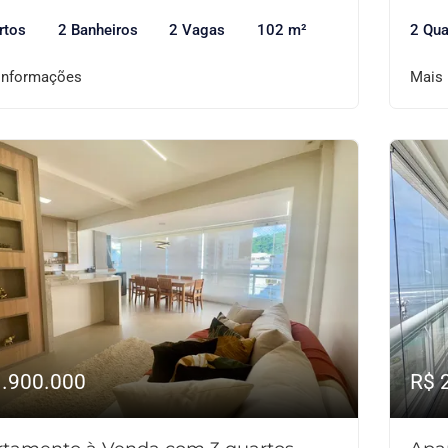
rtos
2 Banheiros
2 Vagas
102 m²
2 Qua
informações
Mais
1.900.000
R$ 