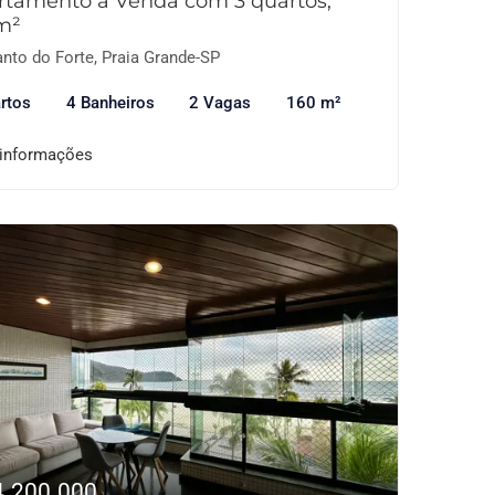
rtamento à Venda com 3 quartos,
m²
nto do Forte, Praia Grande-SP
rtos
4 Banheiros
2 Vagas
160 m²
 informações
4.200.000