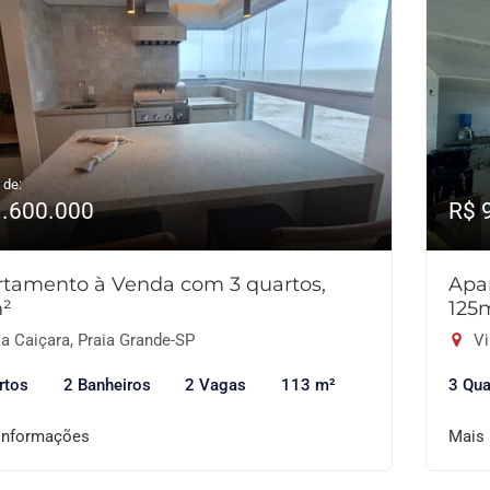
 de:
1.600.000
R$ 
tamento à Venda com 3 quartos,
Apa
m²
125
a Caiçara, Praia Grande-SP
Vi
rtos
2 Banheiros
2 Vagas
113 m²
3 Qua
informações
Mais