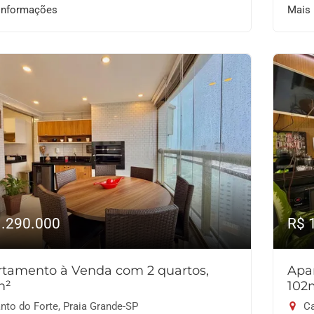
informações
Mais
1.290.000
R$ 
tamento à Venda com 2 quartos,
Apa
m²
102
nto do Forte, Praia Grande-SP
Ca