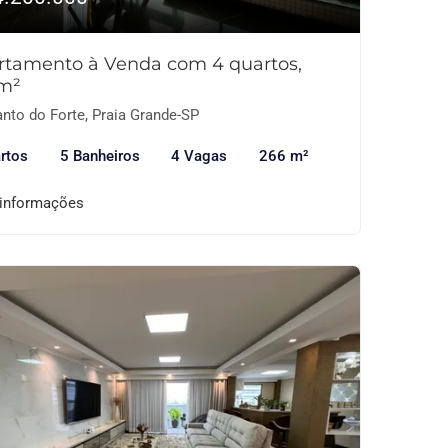
rtamento à Venda com 4 quartos,
m²
nto do Forte, Praia Grande-SP
rtos
5 Banheiros
4 Vagas
266 m²
 informações