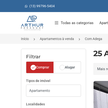
(13) 99796-5404
Página inicial
Todas as categorias
Apar
Início
Apartamentos à venda
Com Adega
25 
Filtrar
Comprar
Alugar
Ordenar 
Tipos de imóvel
Localidades