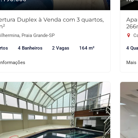
rtura Duplex à Venda com 3 quartos,
Apa
m²
266
ilhermina, Praia Grande-SP
Ca
rtos
4 Banheiros
2 Vagas
164 m²
4 Qua
informações
Mais