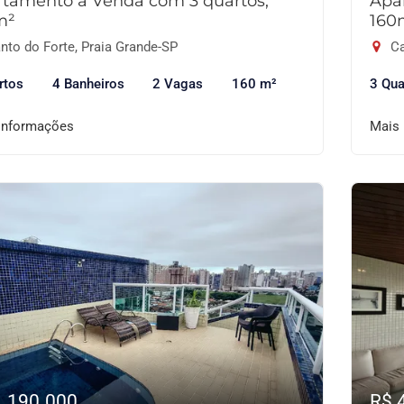
tamento à Venda com 3 quartos,
Apa
m²
160
nto do Forte, Praia Grande-SP
Ca
rtos
4 Banheiros
2 Vagas
160 m²
3 Qua
informações
Mais
1.190.000
R$ 