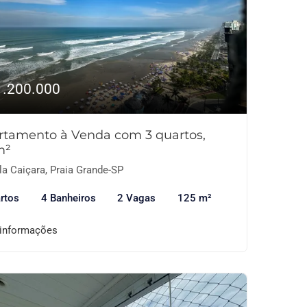
1.200.000
rtamento à Venda com 3 quartos,
m²
la Caiçara, Praia Grande-SP
rtos
4 Banheiros
2 Vagas
125 m²
 informações