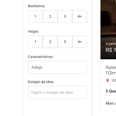
Banheiros
1
2
3
4+
Vagas
1
2
3
4+
A partir
R$ 
Características
Apar
113
Vil
Estágio da obra
3 Qua
Mais 