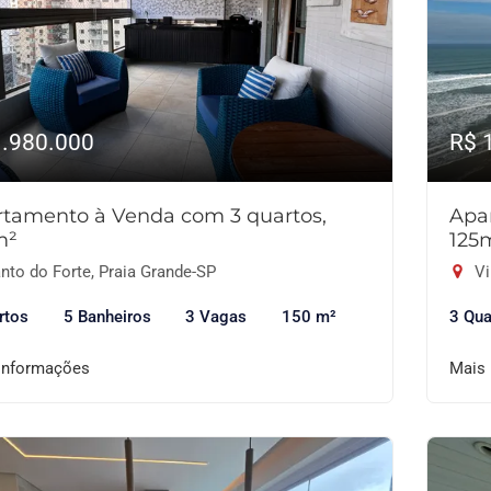
1.980.000
R$ 
tamento à Venda com 3 quartos,
Apa
m²
125
nto do Forte, Praia Grande-SP
Vi
rtos
5 Banheiros
3 Vagas
150 m²
3 Qua
informações
Mais