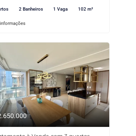
rtos
2 Banheiros
1 Vaga
102 m²
 informações
2.650.000