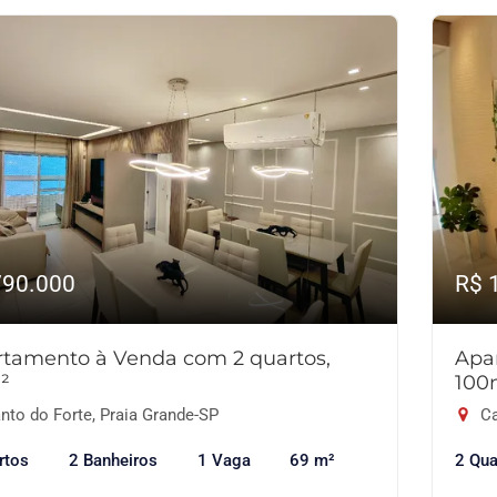
790.000
R$ 
tamento à Venda com 2 quartos,
Apa
²
100
nto do Forte, Praia Grande-SP
Ca
rtos
2 Banheiros
1 Vaga
69 m²
2 Qua