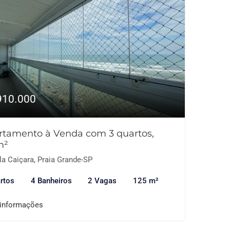
910.000
rtamento à Venda com 3 quartos,
m²
la Caiçara, Praia Grande-SP
rtos
4 Banheiros
2 Vagas
125 m²
 informações