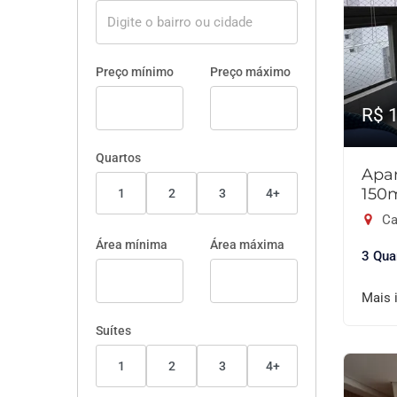
Preço mínimo
Preço máximo
R$ 
Quartos
Apar
150
1
2
3
4+
Ca
Área mínima
Área máxima
3 Qua
Mais 
Suítes
1
2
3
4+