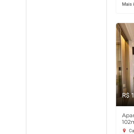
Mais 
R$ 
Apar
102
Ca