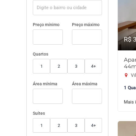
Preço mínimo
Preço máximo
R$ 
Quartos
Apar
44m
1
2
3
4+
Vil
Área mínima
Área máxima
1 Qua
Mais 
Suítes
1
2
3
4+