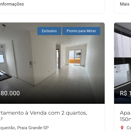
informações
Mais
Exclusivo
Pronto para Morar
380.000
R$ 
tamento à Venda com 2 quartos,
Apa
²
150
queirão, Praia Grande-SP
Ca