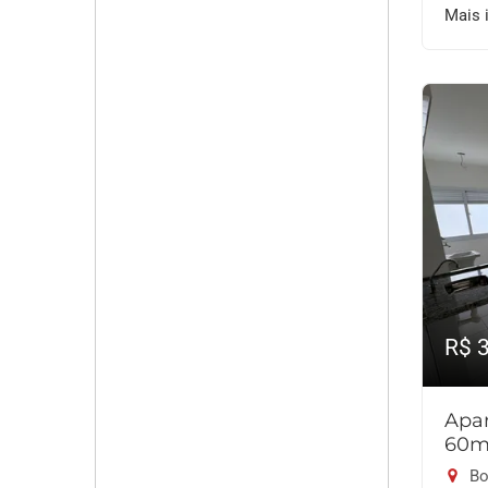
Mais 
R$ 
Apar
60m
Bo