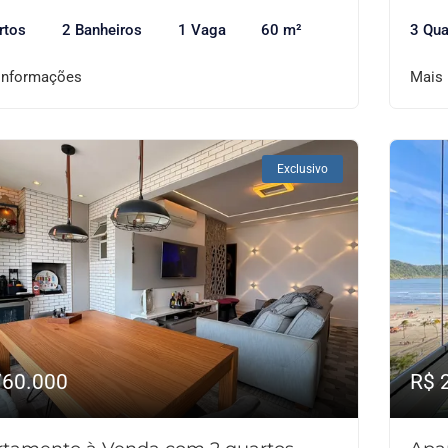
rtos
2 Banheiros
1 Vaga
60 m²
3 Qua
informações
Mais
Exclusivo
760.000
R$ 