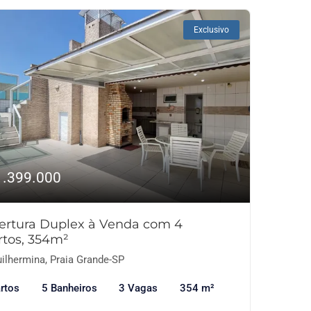
Exclusivo
1.399.000
ertura Duplex à Venda com 4
rtos, 354m²
ilhermina, Praia Grande-SP
rtos
5 Banheiros
3 Vagas
354 m²