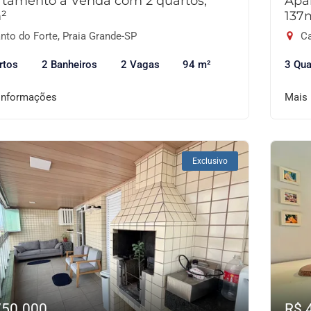
tamento à Venda com 2 quartos,
Apa
²
137
nto do Forte, Praia Grande-SP
Ca
rtos
2 Banheiros
2 Vagas
94 m²
3 Qua
informações
Mais
Exclusivo
750.000
R$ 