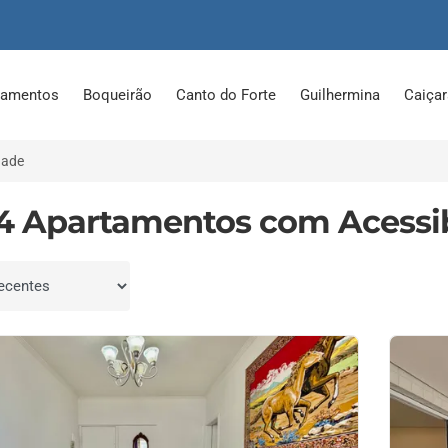
tamentos
Boqueirão
Canto do Forte
Guilhermina
Caiça
dade
4 Apartamentos com Acessib
por