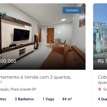
Exclusivo
600.000
R$ 
tamento à Venda com 2 quartos,
Cob
²
qua
iação, Praia Grande-SP
Gu
rtos
3 Banheiros
1 Vaga
84 m²
4 Qua