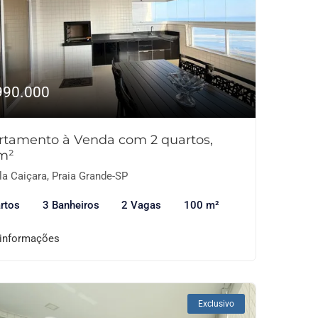
990.000
rtamento à Venda com 2 quartos,
m²
la Caiçara, Praia Grande-SP
rtos
3 Banheiros
2 Vagas
100 m²
 informações
Exclusivo