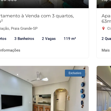
tamento à Venda com 3 quartos,
Apa
m²
63m
iação, Praia Grande-SP
Ci
rtos
3 Banheiros
2 Vagas
119 m²
2 Qua
informações
Mais
Exclusivo