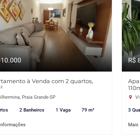
510.000
R$ 
tamento à Venda com 2 quartos,
Apa
²
110
ilhermina, Praia Grande-SP
Vi
rtos
2 Banheiros
1 Vaga
79 m²
3 Qua
informações
Mais