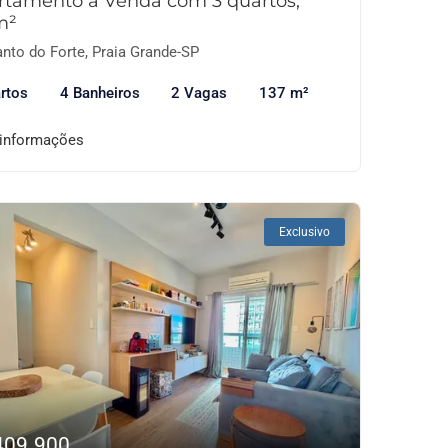
rtamento à Venda com 3 quartos,
m²
nto do Forte, Praia Grande-SP
rtos
4 Banheiros
2 Vagas
137 m²
 informações
Exclusivo
409.900