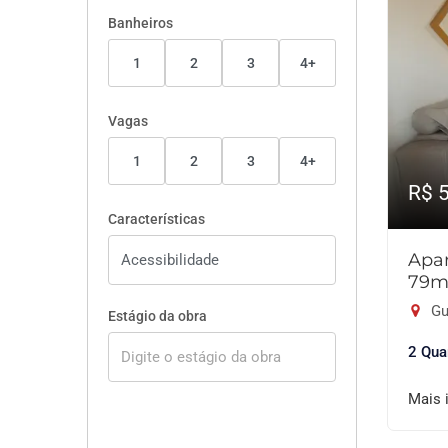
Banheiros
1
2
3
4+
Vagas
1
2
3
4+
R$ 
Características
Apar
79m
Gu
Estágio da obra
2 Qua
Mais 