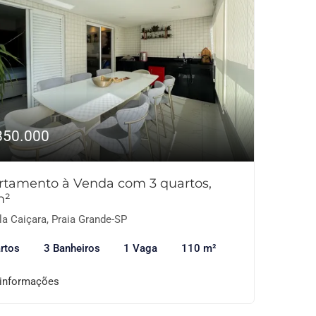
850.000
rtamento à Venda com 3 quartos,
m²
la Caiçara, Praia Grande-SP
rtos
3 Banheiros
1 Vaga
110 m²
 informações