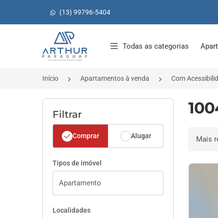
(13) 99796-5404
Página inicial
Todas as categorias
Apar
Início
Apartamentos à venda
Com Acessibili
100
Filtrar
Comprar
Alugar
Ordenar 
Tipos de imóvel
Localidades