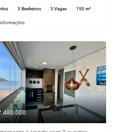
rtos
5 Banheiros
3 Vagas
150 m²
 informações
2.480.000