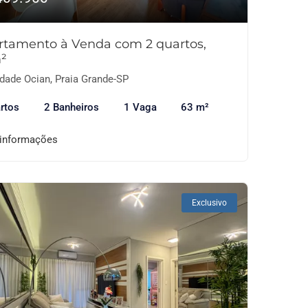
rtamento à Venda com 2 quartos,
²
dade Ocian, Praia Grande-SP
rtos
2 Banheiros
1 Vaga
63 m²
 informações
Exclusivo