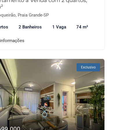
rtamento à Venda com 2 quartos,
²
queirão, Praia Grande-SP
rtos
2 Banheiros
1 Vaga
74 m²
 informações
Exclusivo
699.000