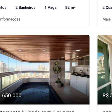
rtos
2 Banheiros
1 Vaga
82 m²
2 Qua
informações
Mais
2.650.000
R$ 