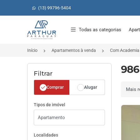
(13) 99796-5404
Página inicial
Todas as categorias
Apar
Início
Apartamentos à venda
Com Academia
986
Filtrar
Comprar
Alugar
Ordenar 
Tipos de imóvel
Localidades