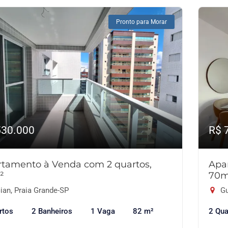
Pronto para Morar
530.000
R$ 
tamento à Venda com 2 quartos,
Apa
²
70m
ian, Praia Grande-SP
Gu
rtos
2 Banheiros
1 Vaga
82 m²
2 Qua