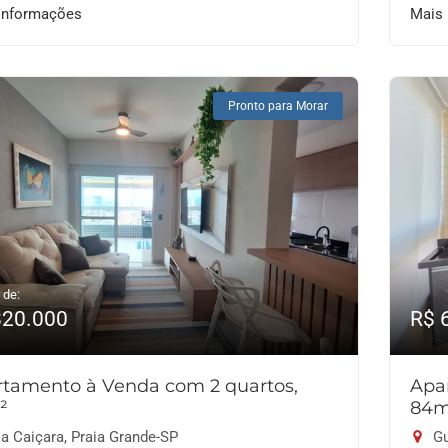
informações
Mais
Pronto para Morar
 de:
820.000
R$ 
tamento à Venda com 2 quartos,
Apa
²
84m
a Caiçara, Praia Grande-SP
Gu