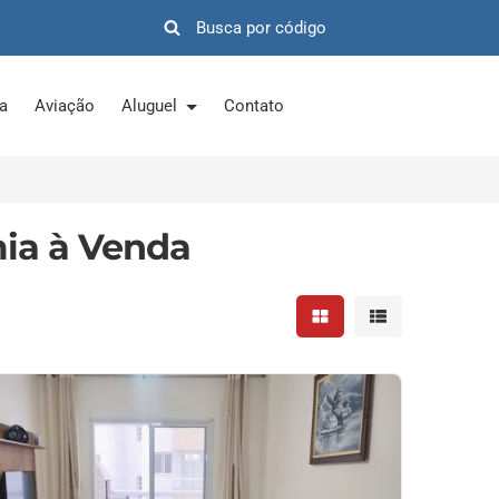
ra
Aviação
Aluguel
Contato
ia à Venda
Mostrar resultados em 
Mostrar resultad