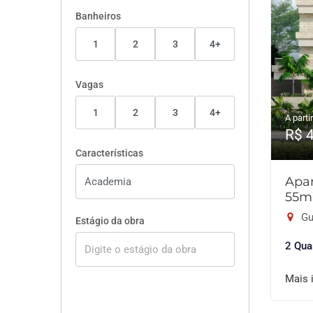
Banheiros
1
2
3
4+
Vagas
1
2
3
4+
A partir
R$ 
Características
Apar
55m
Gu
Estágio da obra
2 Qua
Mais 