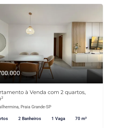
700.000
rtamento à Venda com 2 quartos,
²
ilhermina, Praia Grande-SP
rtos
2 Banheiros
1 Vaga
70 m²