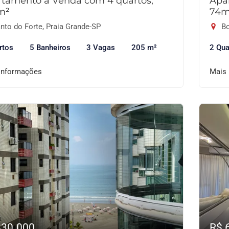
tamento à Venda com 4 quartos,
Apa
m²
74m
nto do Forte, Praia Grande-SP
Bo
rtos
5 Banheiros
3 Vagas
205 m²
2 Qua
informações
Mais
830.000
R$ 