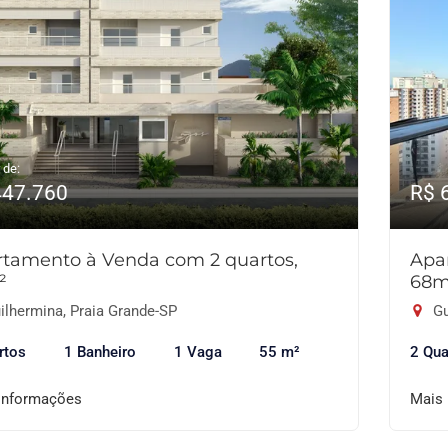
 de:
447.760
R$ 
tamento à Venda com 2 quartos,
Apa
²
68m
ilhermina, Praia Grande-SP
Gu
rtos
1 Banheiro
1 Vaga
55 m²
2 Qua
informações
Mais