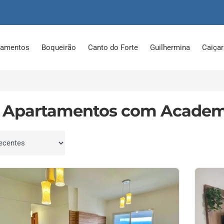
tamentos
Boqueirão
Canto do Forte
Guilhermina
Caiça
 Apartamentos com Academ
por