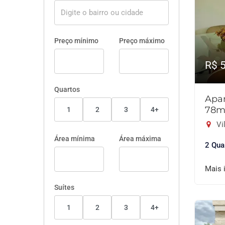
Preço mínimo
Preço máximo
R$ 
Quartos
Apar
78m
1
2
3
4+
Vil
Área mínima
Área máxima
2 Qua
Mais 
Suítes
1
2
3
4+