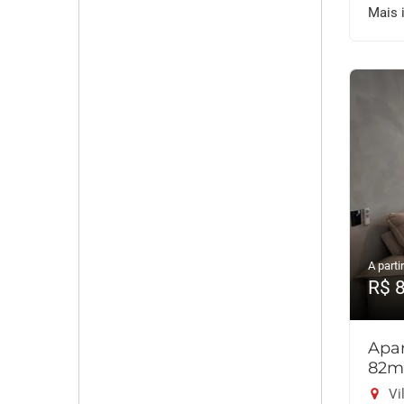
Mais 
A partir
R$ 
Apar
82m
Vil