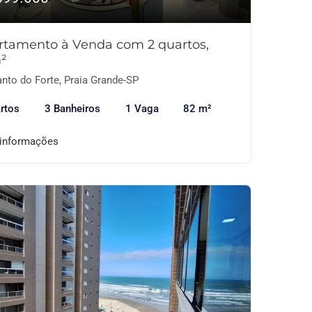
rtamento à Venda com 2 quartos,
²
nto do Forte, Praia Grande-SP
rtos
3 Banheiros
1 Vaga
82 m²
 informações