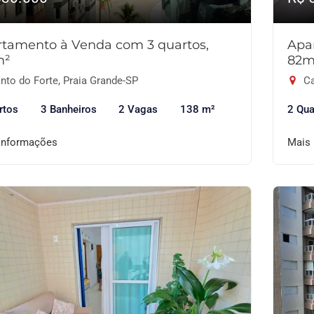
tamento à Venda com 3 quartos,
Apa
m²
82m
nto do Forte, Praia Grande-SP
Ca
rtos
3 Banheiros
2 Vagas
138 m²
2 Qua
informações
Mais