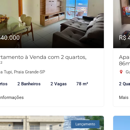
540.000
R$ 
tamento à Venda com 2 quartos,
Apa
²
86m
a Tupi, Praia Grande-SP
Gu
rtos
2 Banheiros
2 Vagas
78 m²
2 Qua
informações
Mais
Lançamento