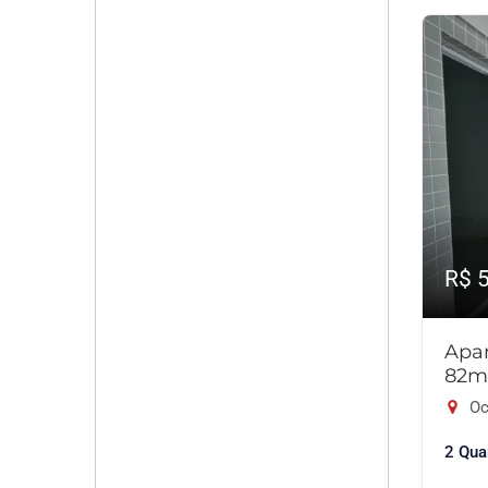
R$ 
Apar
82m
Oc
2 Qua