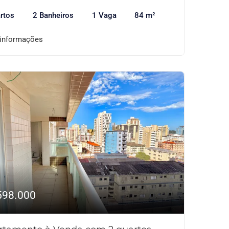
rtos
2 Banheiros
1 Vaga
84 m²
 informações
598.000