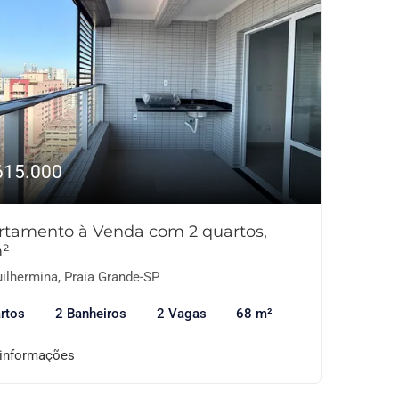
615.000
rtamento à Venda com 2 quartos,
²
ilhermina, Praia Grande-SP
rtos
2 Banheiros
2 Vagas
68 m²
 informações