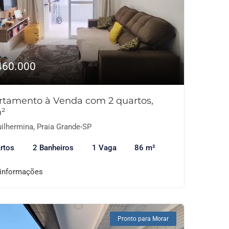
460.000
rtamento à Venda com 2 quartos,
²
ilhermina, Praia Grande-SP
rtos
2 Banheiros
1 Vaga
86 m²
 informações
Pronto para Morar