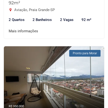
92m²
Aviação, Praia Grande-SP
2 Quartos
2 Banheiros
2 Vagas
92 m²
Mais informações
Pronto para Morar
R$ 950.000