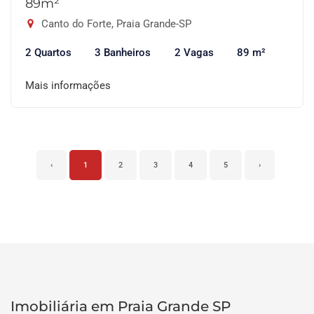
89m²
Canto do Forte, Praia Grande-SP
2 Quartos
3 Banheiros
2 Vagas
89 m²
Mais informações
‹
1
2
3
4
5
›
Imobiliária em Praia Grande SP