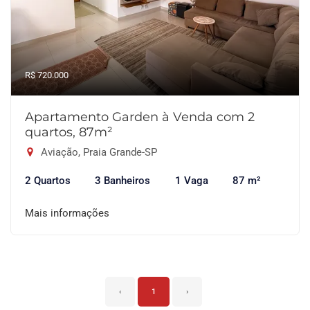
R$ 720.000
Apartamento Garden à Venda com 2
quartos, 87m²
Aviação, Praia Grande-SP
2 Quartos
3 Banheiros
1 Vaga
87 m²
Mais informações
‹
1
›