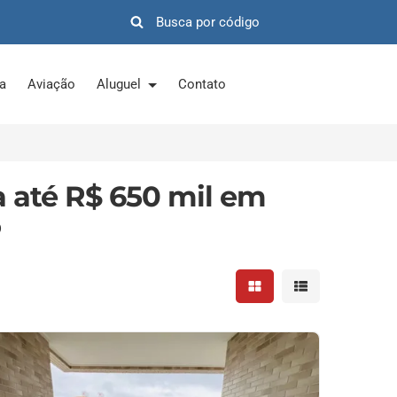
ra
Aviação
Aluguel
Contato
 até R$ 650 mil em
P
Mostrar resultados em 
Mostrar resultad