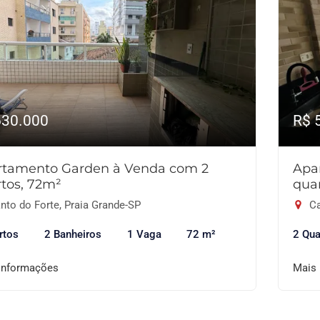
630.000
R$ 
rtamento Garden à Venda com 2
Apa
tos, 72m²
qua
nto do Forte, Praia Grande-SP
Ca
rtos
2 Banheiros
1 Vaga
72 m²
2 Qua
informações
Mais