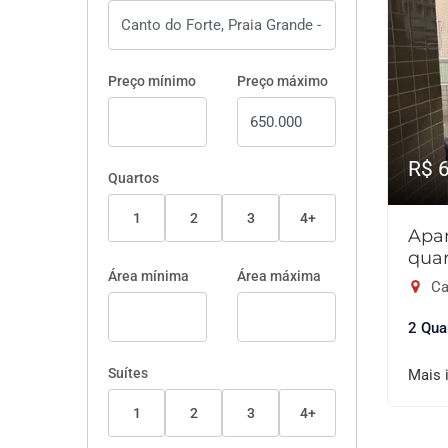
Preço mínimo
Preço máximo
R$ 
Quartos
1
2
3
4+
Apa
quar
Área mínima
Área máxima
Ca
2 Qua
Suítes
Mais 
1
2
3
4+