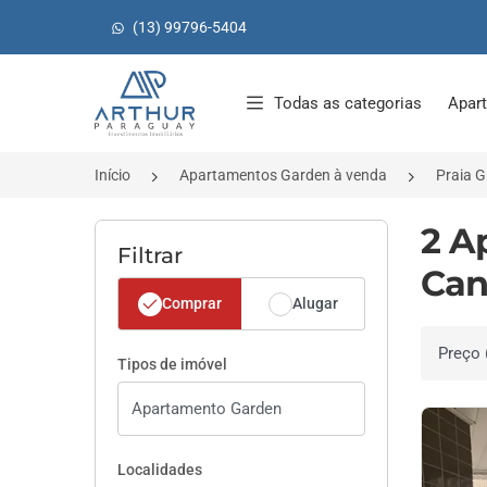
(13) 99796-5404
Página inicial
Todas as categorias
Apar
Início
Apartamentos Garden à venda
Praia 
2 A
Filtrar
Can
Comprar
Alugar
Ordenar 
Tipos de imóvel
Localidades