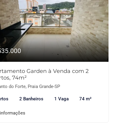
535.000
rtamento Garden à Venda com 2
rtos, 74m²
nto do Forte, Praia Grande-SP
rtos
2 Banheiros
1 Vaga
74 m²
 informações