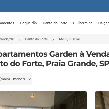
tamentos
Boqueirão
Canto do Forte
Guilhermina
Caiça
Grande/SP
Canto do Forte
Até R$ 650 mil
partamentos Garden à Venda
to do Forte, Praia Grande, S
por