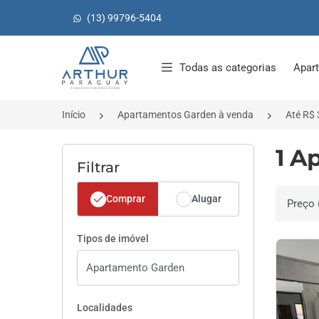
(13) 99796-5404
Página inicial
Todas as categorias
Apar
Início
Apartamentos Garden à venda
Até R$ 
1 A
Filtrar
Comprar
Alugar
Ordenar 
Tipos de imóvel
Localidades