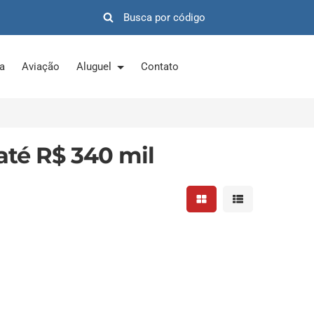
ra
Aviação
Aluguel
Contato
té R$ 340 mil
Mostrar resultados em 
Mostrar resultad