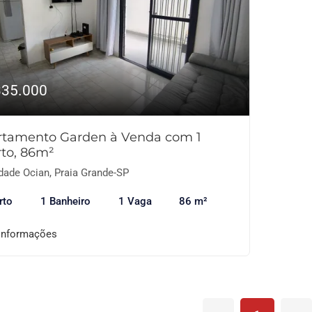
335.000
rtamento Garden à Venda com 1
to, 86m²
dade Ocian, Praia Grande-SP
rto
1 Banheiro
1 Vaga
86 m²
informações