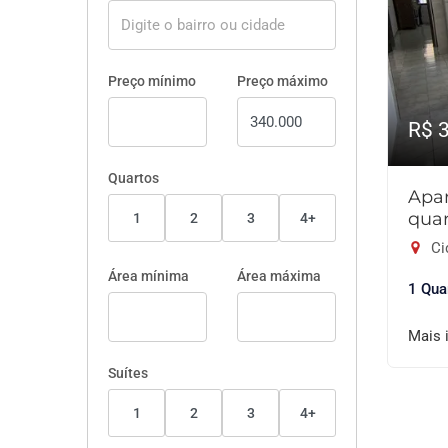
Preço mínimo
Preço máximo
R$ 
Quartos
Apa
quar
1
2
3
4+
Ci
Área mínima
Área máxima
1 Qua
Mais 
Suítes
1
2
3
4+