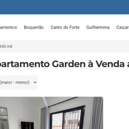
tamentos
Boqueirão
Canto do Forte
Guilhermina
Caiça
340 mil
partamento Garden à Venda a
por