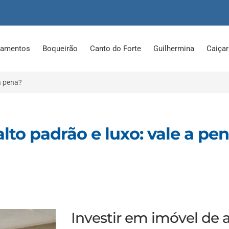
tamentos
Boqueirão
Canto do Forte
Guilhermina
Caiça
 a pena?
lto padrão e luxo: vale a pe
Investir em imóvel de a