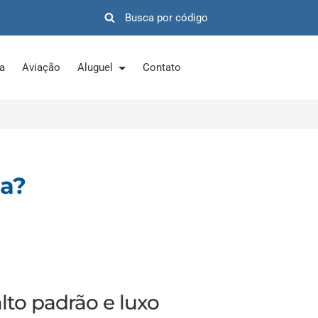
ra
Aviação
Aluguel
Contato
na?
lto padrão e luxo